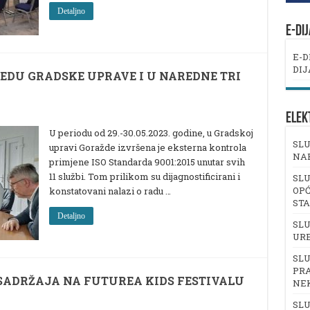
Detaljno
E-DI
E-D
DIJ
SJEDU GRADSKE UPRAVE I U NAREDNE TRI
ELEK
U periodu od 29.-30.05.2023. godine, u Gradskoj
SLU
upravi Goražde izvršena je eksterna kontrola
NA
primjene ISO Standarda 9001:2015 unutar svih
11 službi. Tom prilikom su dijagnostificirani i
SLU
OPĆ
konstatovani nalazi o radu …
ST
Detaljno
SLU
UR
SLU
PRA
SADRŽAJA NA FUTUREA KIDS FESTIVALU
NE
SLU