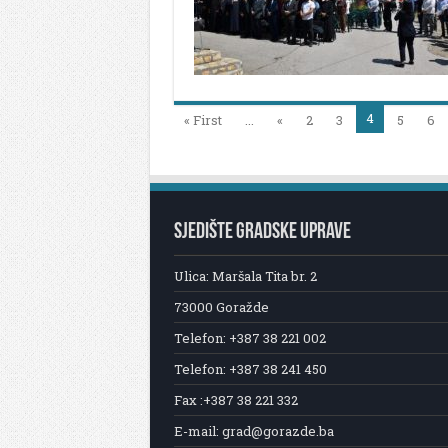
4
« First
...
«
2
3
5
6
SJEDIŠTE GRADSKE UPRAVE
Ulica: Maršala Tita br. 2
73000 Goražde
Telefon: +387 38 221 002
Telefon: +387 38 241 450
Fax :+387 38 221 332
E-mail: grad@gorazde.ba