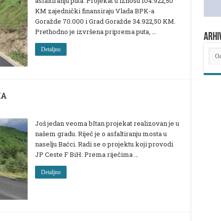
asfaltiranju puta. Projekat u iznosu 104.922,50
KM zajednički finansiraju Vlada BPK-a
Goražde 70.000 i Grad Goražde 34.922,50 KM.
Prethodno je izvršena priprema puta, …
ARHI
Detaljno
ARH
NOV
MA
Još jedan veoma bItan projekat realizovan je u
našem gradu. Riječ je o asfaltiranju mosta u
naselju Baćci. Radi se o projektu koji provodi
JP Ceste F BiH. Prema riječima …
Detaljno