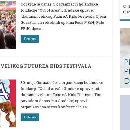
Goražde je danas, u organizaciji holandske
SLU
fondacije ”Out of area” i Gradske uprave,
POŽ
domaćin velikog FutureA Kids Festivala. Djeca
Goražda, ali i okolinih opština Foča F BiH, Pale
FBiH, djeca …
Detaljno
 VELIKOG FUTUREA KIDS FESTIVALA
30. maja Goražde će, u organizaciji holandske
fondacije ”Out of area” i Gradske uprave, biti
domaćin velikog FutureA Kids Festivala.Tim
povodom danas je u Gradskoj upravi
organizovana press konferencija za …
Detaljno