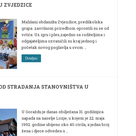
U ZVJEDZICE
Mališani obdaništa Zvjezdice, predškolska
grupa završnom priredbom oprostili su se od
vrtića. Uz igru i ples,zajedno sa roditeljima i
odgajateljima ozvaničili su kraj jednog i
početak novog poglavlja u svom …
Detaljno
A OD STRADANJA STANOVNIŠTVA U
U Goraždu je danas obilježana 31. godišnjica
napada na naselje Lozje, u kojem je 22. maja
1992. godine ubijeno oko 40 civila, a jedan broj
žena i djece odveden u …