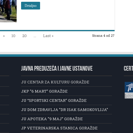
Detaljno
»
10
20
...
Last »
Strana 4 od 27
JAVNA PREDUZEĆA I JAVNE USTANOVE
CERT
JU CENTAR ZA KULTURU GORAŽDE
JKP ”6 MART” GORAŽDE
JU “SPORTSKI CENTAR” GORAŽDE
JU DOM ZDRAVLJA ”DR ISAK SAMOKOVLIJA”
JU APOTEKA ”9 MAJ” GORAŽDE
JP VETERINARSKA STANICA GORAŽDE