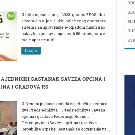
ODL
REG
U toku mjeseca maja 2023. godine ZEOS eko-
sistem d.o.o. je u službi ovlaštenog operatera
SL
sistema za upravljanje e-otpadom finansirao
BU
nabavku i postavljanje novih 56 kontejnera za
male aparate u 35 …
ST
Detaljno
ZAJEDNIČKI SASTANAK SAVEZA OPĆINA I
ĆINA I GRADOVA RS
U Neumu je danas počela zajednička sjednica
dva Predsjedništva – Predsjedništva Saveza
općina i gradova Federacije Bosne i
Hercegovine i Saveza opština i gradova
Republike Srpske. Sastanak se organizuje uz …