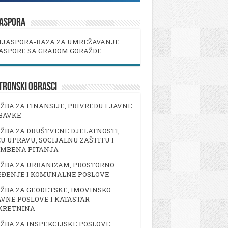
JASPORA
IJASPORA-BAZA ZA UMREŽAVANJE
ASPORE SA GRADOM GORAŽDE
TRONSKI OBRASCI
ŽBA ZA FINANSIJE, PRIVREDU I JAVNE
BAVKE
ŽBA ZA DRUŠTVENE DJELATNOSTI,
U UPRAVU, SOCIJALNU ZAŠTITU I
AMBENA PITANJA
ŽBA ZA URBANIZAM, PROSTORNO
EĐENJE I KOMUNALNE POSLOVE
ŽBA ZA GEODETSKE, IMOVINSKO –
VNE POSLOVE I KATASTAR
KRETNINA
ŽBA ZA INSPEKCIJSKE POSLOVE