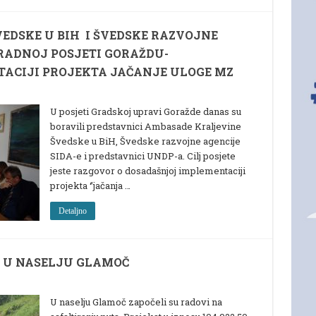
EDSKE U BIH I ŠVEDSKE RAZVOJNE
 RADNOJ POSJETI GORAŽDU-
ACIJI PROJEKTA JAČANJE ULOGE MZ
U posjeti Gradskoj upravi Goražde danas su
boravili predstavnici Ambasade Kraljevine
Švedske u BiH, Švedske razvojne agencije
SIDA-e i predstavnici UNDP-a. Cilj posjete
jeste razgovor o dosadašnjoj implementaciji
projekta ‘’jačanja …
Detaljno
A U NASELJU GLAMOČ
U naselju Glamoč započeli su radovi na