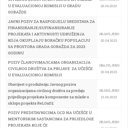
U EVALUACIONOJ KOMISIJI U GRADU
26.04.2023.
GORAŽDE
JAVNI POZIV ZA RASPODJELU SREDSTAVA ZA
FINANSIRANJE/SUFINANSIRANJE
PROJEKATA I AKTIVNOSTI UDRUŽENJA
OBJAVLJENO
KOJA OKUPLJAJU BORAČKU POPULACIJU
20.04.2023.
SA PROSTORA GRADA GORAŽDA ZA 2023.
GODINU
POZIV ČLANOVIMA/ICAMA ORGANIZACIJA
OBAJVLJENO
CIVILNOG DRUŠTVA ZA PRIJAVE ZA UČEŠĆE
20.04.2023.
U EVALUACIONOJ KOMISIJI
Obavijest o produženju Javnog poziva
organizacijama civilnog društva za predaju
OBJAVLJENO
prijedloga projekata komponente za mlade u
13.04.2023.
sklopu projekta ReLOaD2
POZIV PREDSTAVNICIMA OCD NA UČEŠĆE U
MENTORSKIM SASTANCIMA ZA PRIJEDLOGE
OBJAVLJENO
PROJEKATA KOJE ĆE