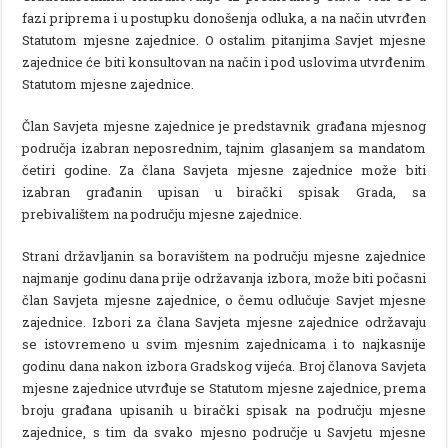
fazi priprema i u postupku donošenja odluka, a na način utvrđen
Statutom mjesne zajednice. O ostalim pitanjima Savjet mjesne
zajednice će biti konsultovan na način i pod uslovima utvrđenim
Statutom mjesne zajednice.
Član Savjeta mjesne zajednice je predstavnik građana mjesnog
područja izabran neposrednim, tajnim glasanjem sa mandatom
četiri godine. Za člana Savjeta mjesne zajednice može biti
izabran građanin upisan u birački spisak Grada, sa
prebivalištem na području mjesne zajednice.
Strani državljanin sa boravištem na području mjesne zajednice
najmanje godinu dana prije održavanja izbora, može biti počasni
član Savjeta mjesne zajednice, o čemu odlučuje Savjet mjesne
zajednice. Izbori za člana Savjeta mjesne zajednice održavaju
se istovremeno u svim mjesnim zajednicama i to najkasnije
godinu dana nakon izbora Gradskog vijeća. Broj članova Savjeta
mjesne zajednice utvrđuje se Statutom mjesne zajednice, prema
broju građana upisanih u birački spisak na području mjesne
zajednice, s tim da svako mjesno područje u Savjetu mjesne