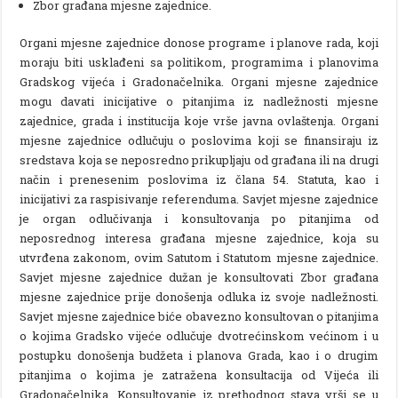
Zbor građana mjesne zajednice.
Organi mjesne zajednice donose programe i planove rada, koji
moraju biti usklađeni sa politikom, programima i planovima
Gradskog vijeća i Gradonačelnika. Organi mjesne zajednice
mogu davati inicijative o pitanjima iz nadležnosti mjesne
zajednice, grada i institucija koje vrše javna ovlaštenja. Organi
mjesne zajednice odlučuju o poslovima koji se finansiraju iz
sredstava koja se neposredno prikupljaju od građana ili na drugi
način i prenesenim poslovima iz člana 54. Statuta, kao i
inicijativi za raspisivanje referenduma. Savjet mjesne zajednice
je organ odlučivanja i konsultovanja po pitanjima od
neposrednog interesa građana mjesne zajednice, koja su
utvrđena zakonom, ovim Satutom i Statutom mjesne zajednice.
Savjet mjesne zajednice dužan je konsultovati Zbor građana
mjesne zajednice prije donošenja odluka iz svoje nadležnosti.
Savjet mjesne zajednice biće obavezno konsultovan o pitanjima
o kojima Gradsko vijeće odlučuje dvotrećinskom većinom i u
postupku donošenja budžeta i planova Grada, kao i o drugim
pitanjima o kojima je zatražena konsultacija od Vijeća ili
Gradonačelnika. Konsultovanje iz prethodnog stava vrši se u