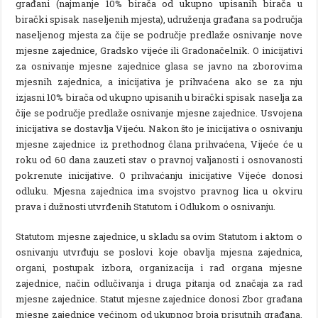
građani (najmanje 10% birača od ukupno upisanih birača u
birački spisak naseljenih mjesta), udruženja građana sa područja
naseljenog mjesta za čije se područje predlaže osnivanje nove
mjesne zajednice, Gradsko vijeće ili Gradonačelnik. O inicijativi
za osnivanje mjesne zajednice glasa se javno na zborovima
mjesnih zajednica, a inicijativa je prihvaćena ako se za nju
izjasni 10% birača od ukupno upisanih u birački spisak naselja za
čije se područje predlaže osnivanje mjesne zajednice. Usvojena
inicijativa se dostavlja Vijeću. Nakon što je inicijativa o osnivanju
mjesne zajednice iz prethodnog člana prihvaćena, Vijeće će u
roku od 60 dana zauzeti stav o pravnoj valjanosti i osnovanosti
pokrenute inicijative. O prihvaćanju inicijative Vijeće donosi
odluku. Mjesna zajednica ima svojstvo pravnog lica u okviru
prava i dužnosti utvrđenih Statutom i Odlukom o osnivanju.
Statutom mjesne zajednice, u skladu sa ovim Statutom i aktom o
osnivanju utvrđuju se poslovi koje obavlja mjesna zajednica,
organi, postupak izbora, organizacija i rad organa mjesne
zajednice, način odlučivanja i druga pitanja od značaja za rad
mjesne zajednice. Statut mjesne zajednice donosi Zbor građana
mjesne zajednice većinom od ukupnog broja prisutnih građana,