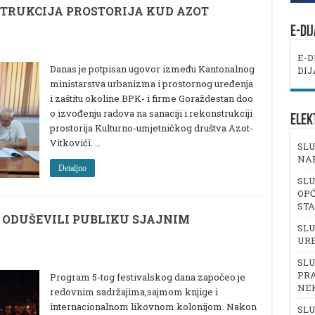
STRUKCIJA PROSTORIJA KUD AZOT
E-DI
E-D
Danas je potpisan ugovor između Kantonalnog
DIJ
ministarstva urbanizma i prostornog uređenja
i zaštitu okoline BPK- i firme Goraždestan doo
o izvođenju radova na sanaciji i rekonstrukciji
ELEK
prostorija Kulturno-umjetničkog društva Azot-
Vitkovići. …
SLU
NA
Detaljno
SLU
OPĆ
ST
E ODUŠEVILI PUBLIKU SJAJNIM
SLU
UR
SLU
PRA
Program 5-tog festivalskog dana započeo je
NE
redovnim sadržajima,sajmom knjige i
internacionalnom likovnom kolonijom. Nakon
SLU