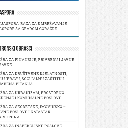
JASPORA
IJASPORA-BAZA ZA UMREŽAVANJE
ASPORE SA GRADOM GORAŽDE
TRONSKI OBRASCI
ŽBA ZA FINANSIJE, PRIVREDU I JAVNE
BAVKE
ŽBA ZA DRUŠTVENE DJELATNOSTI,
U UPRAVU, SOCIJALNU ZAŠTITU I
AMBENA PITANJA
ŽBA ZA URBANIZAM, PROSTORNO
EĐENJE I KOMUNALNE POSLOVE
ŽBA ZA GEODETSKE, IMOVINSKO –
VNE POSLOVE I KATASTAR
KRETNINA
ŽBA ZA INSPEKCIJSKE POSLOVE