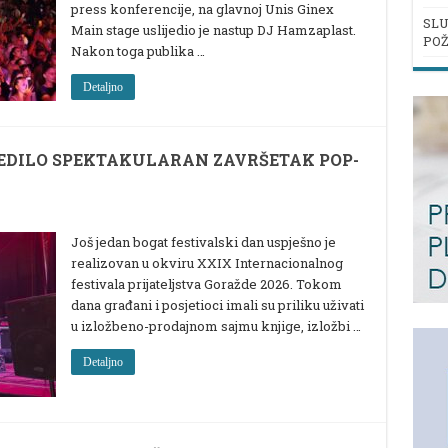
press konferencije, na glavnoj Unis Ginex
SLU
Main stage uslijedio je nastup DJ Hamzaplast.
POŽ
Nakon toga publika …
Detaljno
EDILO SPEKTAKULARAN ZAVRŠETAK POP-
Još jedan bogat festivalski dan uspješno je
realizovan u okviru XXIX Internacionalnog
festivala prijateljstva Goražde 2026. Tokom
dana građani i posjetioci imali su priliku uživati
u izložbeno-prodajnom sajmu knjige, izložbi …
Detaljno