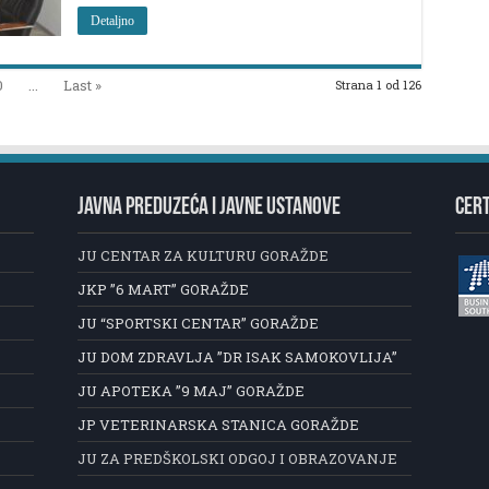
Detaljno
0
...
Last »
Strana 1 od 126
JAVNA PREDUZEĆA I JAVNE USTANOVE
CERT
JU CENTAR ZA KULTURU GORAŽDE
JKP ”6 MART” GORAŽDE
JU “SPORTSKI CENTAR” GORAŽDE
JU DOM ZDRAVLJA ”DR ISAK SAMOKOVLIJA”
JU APOTEKA ”9 MAJ” GORAŽDE
JP VETERINARSKA STANICA GORAŽDE
JU ZA PREDŠKOLSKI ODGOJ I OBRAZOVANJE