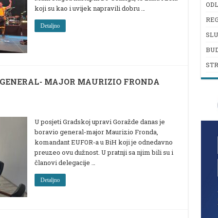
ODL
koji su kao i uvijek napravili dobru …
REG
Detaljno
SL
BU
ST
 GENERAL- MAJOR MAURIZIO FRONDA
U posjeti Gradskoj upravi Goražde danas je
boravio general-major Maurizio Fronda,
komandant EUFOR-a u BiH koji je odnedavno
preuzeo ovu dužnost. U pratnji sa njim bili su i
članovi delegacije …
Detaljno