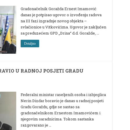
Gradonačelnik Goražda Ernest Imamović
danas je potpisao ugovor o izvođenju radova
na III fazi izgradnje novog objekta –
svlačionice u Vitkovićima. Ugovor je zaključen
sa preduzećem GPD „Drina“ d.d. Goražde, …
Detaljno
RAVIO U RADNOJ POSJETI GRADU
Federalni ministar raseljenih osoba i izbjeglica
Nerin Dizdar boravio je danas u radnoj posjeti
Gradu Goraždu, gdje se sastao sa
gradonačelnikom Ernestom Imamovićem i
njegovim saradnicima. Tokom sastanka
razgovarano je …