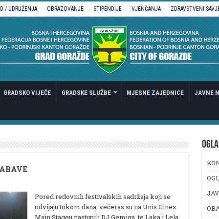
O / UDRUŽENJA
OBRAZOVANJE
STIPENDIJE
VJENČANJA
ZDRAVSTVENI SAVJ
GRADSKO VIJEĆE
GRADSKE SLUŽBE
MJESNE ZAJEDNICE
JAVNE N
OGLA
KO
ZABAVE
OGL
JAV
Pored redovnih festivalskih sadržaja koji se
odvijaju tokom dana, večeras su na Unis Ginex
OB
Main Stageu nastupili DJ Gemiga, te Laka i Lela