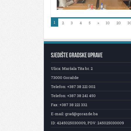
1
2
3
4
5
»
10
20
3
SJEDIŠTE GRADSKE UPRAVE
Ulica: Maršala Tita br. 2
73000 Goražde
Telefon: +387 38 221 002
Telefon: +387 38 241 450
Fax :+387 38 221 332
E-mail: grad@gorazde.ba
ID: 4245025030009, PDV: 245025030009