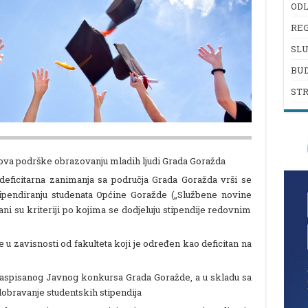
ODL
REG
SL
BU
ST
dova podrške obrazovanju mladih ljudi Grada Goražda
deficitarna zanimanja sa područja Grada Goražda vrši se
pendiranju studenata Općine Goražde („Službene novine
ani su kriteriji po kojima se dodjeluju stipendije redovnim
u zavisnosti od fakulteta koji je određen kao deficitan na
 raspisanog Javnog konkursa Grada Goražde, a u skladu sa
dobravanje studentskih stipendija