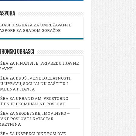
JASPORA
IJASPORA-BAZA ZA UMREŽAVANJE
ASPORE SA GRADOM GORAŽDE
TRONSKI OBRASCI
ŽBA ZA FINANSIJE, PRIVREDU I JAVNE
BAVKE
ŽBA ZA DRUŠTVENE DJELATNOSTI,
U UPRAVU, SOCIJALNU ZAŠTITU I
AMBENA PITANJA
ŽBA ZA URBANIZAM, PROSTORNO
EĐENJE I KOMUNALNE POSLOVE
ŽBA ZA GEODETSKE, IMOVINSKO –
VNE POSLOVE I KATASTAR
KRETNINA
ŽBA ZA INSPEKCIJSKE POSLOVE