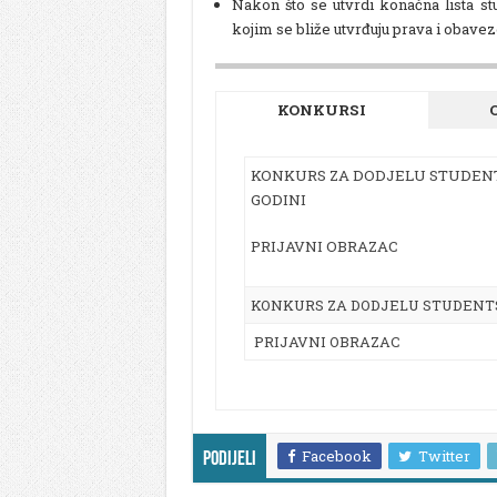
Nakon što se utvrdi konačna lista st
kojim se bliže utvrđuju prava i obavez
KONKURSI
KONKURS ZA DODJELU STUDENTS
GODINI
PRIJAVNI OBRAZAC
KONKURS ZA DODJELU STUDENTSK
PRIJAVNI OBRAZAC
Facebook
Twitter
Podijeli