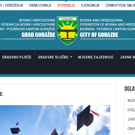
O / UDRUŽENJA
OBRAZOVANJE
STIPENDIJE
VJENČANJA
ZDRAVSTVENI SAVJ
GRADSKO VIJEĆE
GRADSKE SLUŽBE
MJESNE ZAJEDNICE
JAVNE N
OGLA
E
KO
OGL
JAV
OB