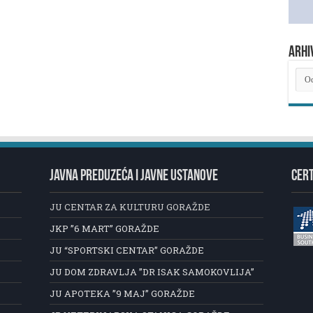
ARHI
ARH
NOV
JAVNA PREDUZEĆA I JAVNE USTANOVE
CERT
JU CENTAR ZA KULTURU GORAŽDE
JKP ”6 MART” GORAŽDE
JU “SPORTSKI CENTAR” GORAŽDE
JU DOM ZDRAVLJA ”DR ISAK SAMOKOVLIJA”
JU APOTEKA ”9 MAJ” GORAŽDE