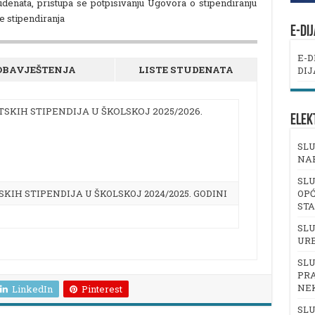
udenata, pristupa se potpisivanju Ugovora o stipendiranju
e stipendiranja
E-DI
E-D
OBAVJEŠTENJA
LISTE STUDENATA
DIJ
KIH STIPENDIJA U ŠKOLSKOJ 2025/2026.
ELEK
SLU
NA
SLU
IH STIPENDIJA U ŠKOLSKOJ 2024/2025. GODINI
OPĆ
ST
SLU
UR
SLU
PRA
NE
LinkedIn
Pinterest
SLU