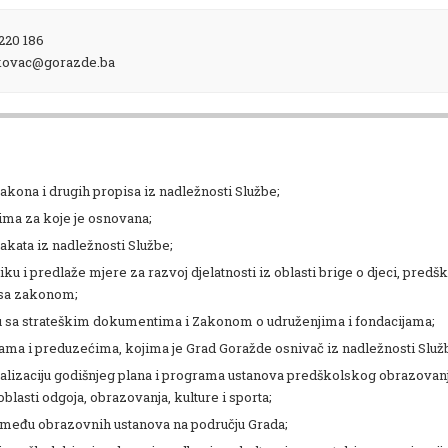
220 186
akovac@gorazde.ba
akona i drugih propisa iz nadležnosti Službe;
tima za koje je osnovana;
akata iz nadležnosti Službe;
iku i predlaže mjere za razvoj djelatnosti iz oblasti brige o djeci, pred
 sa zakonom;
du sa strateškim dokumentima i Zakonom o udruženjima i fondacijama;
ama i preduzećima, kojima je Grad Goražde osnivač iz nadležnosti Služ
ealizaciju godišnjeg plana i programa ustanova predškolskog obrazovanja
lasti odgoja, obrazovanja, kulture i sporta;
između obrazovnih ustanova na području Grada;