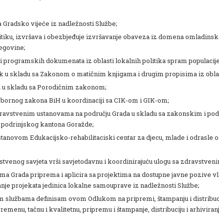
a Gradsko vijeće iz nadležnosti Službe;
olitiku, izvršava i obezbjeđuje izvršavanje obaveza iz domena omladins
egovine;
h i programskih dokumenata iz oblasti lokalnih politika spram populacij
k u skladu sa Zakonom o matičnim knjigama i drugim propisima iz oblas
a u skladu sa Porodičnim zakonom;
zbornog zakona BiH u koordinaciji sa CIK-om i GIK-om;
a zdravstvenim ustanovama na području Grada u skladu sa zakonskim i p
 podrinjskog kantona Goražde;
stanovom Edukacijsko-rehabilitaciski centar za djecu, mlade i odrasle
stvenog savjeta vrši savjetodavnu i koordinirajuću ulogu sa zdravstve
a Grada priprema i aplicira sa projektima na dostupne javne pozive vl
anje projekata jedinica lokalne samouprave iz nadležnosti Službe;
im službama definisam ovom Odlukom na pripremi, štampanju i distribuc
emenu, tačnu i kvalitetnu, pripremu i štampanje, distribuciju i arhivira