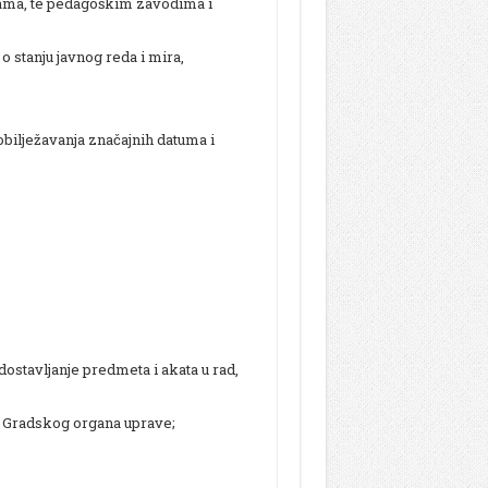
jama, te pedagoškim zavodima i
o stanju javnog reda i mira,
obilježavanja značajnih datuma i
dostavljanje predmeta i akata u rad,
a Gradskog organa uprave;