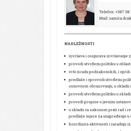
Telefon: +387 38 
Mail: samira.dr
NADLEŽNOSTI
izvršava i osigurava izvršavanje z
provodi utvrđenu politiku u oblas
vrši izradu podzakonskih, i općih 
predlaže i sprovodi utvrđenu polit
osnovnom obrazovanju, u skladu
provodi utvrđenu politiku u skla
provodi propise o javnim ustanov
u skladu sa zakonom prati rad i r
predlaže mjere za unapređenje u ob
koordinira aktivnosti i saradnju 