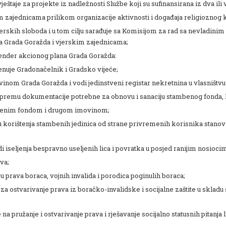
ještaje za projekte iz nadležnosti Službe koji su sufinansirana iz dva ili 
m zajednicama prilikom organizacije aktivnosti i događaja religioznog 
skih sloboda i u tom cilju sarađuje sa Komisijom za rad sa nevladinim o
a Grada Goražda i vjerskim zajednicama;
Gender akcionog plana Grada Goražda:
enuje Gradonačelnik i Gradsko vijeće;
ovinom Grada Goražda i vodi jedinstveni registar nekretnina u vlasništvu
ipremu dokumentacije potrebne za obnovu i sanaciju stambenog fonda, ka
mbenim fondom i drugom imovinom;
olu korištenja stambenih jedinica od strane privremenih korisnika stanova
adi iseljenja bespravno useljenih lica i povratka u posjed ranijim nosioc
va;
 prava boraca, vojnih invalida i porodica poginulih boraca;
za ostvarivanje prava iz boračko-invalidske i socijalne zaštite u sklad
a pružanje i ostvarivanje prava i rješavanje socijalno statusnih pitanja li