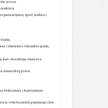
više izvora;
karaktera;
rganizacijama, sport, kulturu i
 Grada;
o i objekata u vlasništvu grada,
, kao i korištenje stanova u
ima stanarskog prava;
u sa Federalnim i Kantonalnim
ca iz reda boračkih populacija i lica