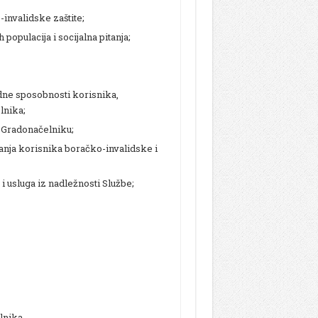
invalidske zaštite;
opulacija i socijalna pitanja;
adne sposobnosti korisnika,
lnika;
i Gradonačelniku;
tanja korisnika boračko-invalidske i
i usluga iz nadležnosti Službe;
lnika.