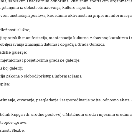
zima, školskim i nadzornim odborima, kulturnim sportskim organizaci
itanjima iz oblasti obrazovanja, kulture i sporta;
vom unutrašnjih poslova, koordinira aktivnosti na pripremi informacija 
dležnosti službe;
ji sportskih manifestacija, manfestacija kulturno-zabavnog karaktera i 
obilježavanja značajnih datuma i događaja Grada Goražda;
adske galerije;
umjetnicima i posjetiocima gradske galerije;
koj galeriji;
iju Zakona o slobodi pristupa informacijama;
opisa;
primanje, otvaranje, pregledanje i raspoređivanje pošte, odnosno akata, 
tičnih knjiga i dr. srodne poslove) u Matičnom uredu i mjesnim uredim
ti opće uprave;
žnosti Službe,