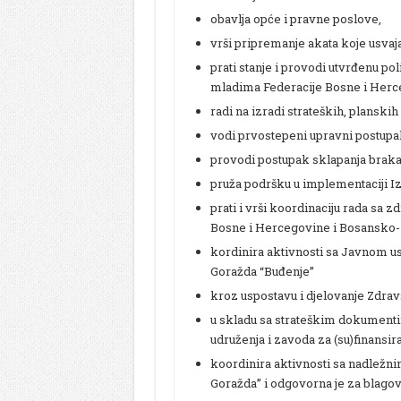
obavlja opće i pravne poslove,
vrši pripremanje akata koje usvaj
prati stanje i provodi utvrđenu p
mladima Federacije Bosne i Herc
radi na izradi strateških, planski
vodi prvostepeni upravni postupa
provodi postupak sklapanja brak
pruža podršku u implementaciji I
prati i vrši koordinaciju rada s
Bosne i Hercegovine i Bosansko-
kordinira aktivnosti sa Javnom u
Goražda “Buđenje”
kroz uspostavu i djelovanje Zdrav
u skladu sa strateškim dokumentim
udruženja i zavoda za (su)finansir
koordinira aktivnosti sa nadležn
Goražda” i odgovorna je za blagovr