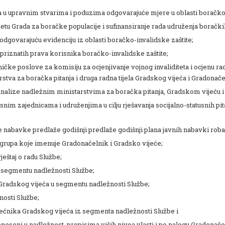
a u upravnim stvarima i poduzima odgovarajuće mjere u oblasti boračko-
u Grada za boračke populacije i sufinansiranje rada udruženja boračkih p
gu odgovarajuću evidenciju iz oblasti boračko-invalidske zaštite;
 priznatih prava korisnika boračko-invalidske zaštite;
ničke poslove za komisiju za ocjenjivanje vojnog invaliditeta i ocjenu r
tva za boračka pitanja i druga radna tijela Gradskog vijeća i Gradonače
i analize nadležnim ministarstvima za boračka pitanja, Gradskom vijeću 
esnim zajednicama i udruženjima u cilju rješavanja socijalno-statusnih pi
vne nabavke predlaže godišnji predlaže godišnji plana javnih nabavki roba 
h grupa koje imenuje Gradonačelnik i Gradsko vijeće;
vještaj o radu Službe;
u segmentu nadležnosti Službe;
Gradskog vijeća u segmentu nadležnosti Službe;
nosti Službe;
vijećnika Gradskog vijeća iz segmenta nadležnosti Službe i
eneseni u nadležnost, propisima viših nivoa vlasti i po nalogu Gradonače