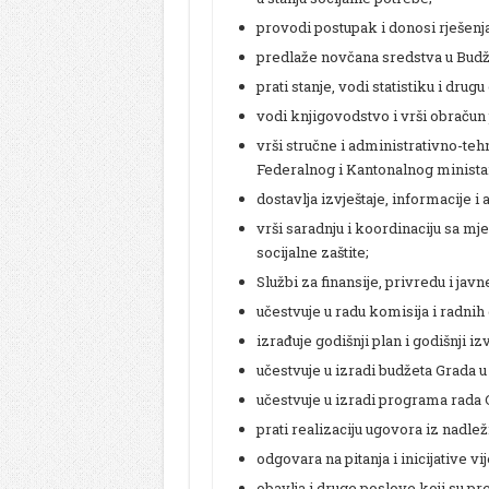
provodi postupak i donosi rješenj
predlaže novčana sredstva u Budžet
prati stanje, vodi statistiku i dru
vodi knjigovodstvo i vrši obračun
vrši stručne i administrativno-teh
Federalnog i Kantonalnog ministars
dostavlja izvještaje, informacije 
vrši saradnju i koordinaciju sa mj
socijalne zaštite;
Službi za finansije, privredu i ja
učestvuje u radu komisija i radni
izrađuje godišnji plan i godišnji iz
učestvuje u izradi budžeta Grada 
učestvuje u izradi programa rada 
prati realizaciju ugovora iz nadlež
odgovara na pitanja i inicijative 
obavlja i druge poslove koji su pr