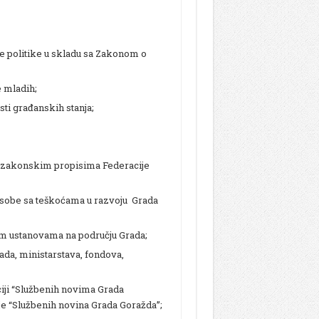
ke politike u skladu sa Zakonom o
e mladih;
ti građanskih stanja;
odzakonskim propisima Federacije
 osobe sa teškoćama u razvoju Grada
nim ustanovama na području Grada;
ada, ministarstava, fondova,
iji “Službenih novima Grada
nje “Službenih novina Grada Goražda”;