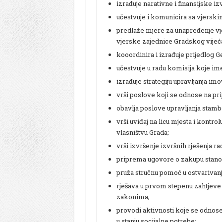
izrađuje narativne i finansijske izv
učestvuje i komunicira sa vjerski
predlaže mjere za unapređenje vjer
vjerske zajednice Gradskog vijeć
kooordinira i izrađuje prijedlog 
učestvuje u radu komisija koje im
izrađuje strategiju upravljanja im
vrši poslove koji se odnose na pr
obavlja poslove upravljanja sta
vrši uviđaj na licu mjesta i kontr
vlasništvu Grada;
vrši izvršenje izvršnih rješenja r
priprema ugovore o zakupu stano
pruža stručnu pomoć u ostvarivanju
rješava u prvom stepenu zahtjeve 
zakonima;
provodi aktivnosti koje se odnose n
u stanju socijalne potrebe;