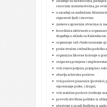
sarađuje sa direktorima, pedago
resornim ministarstvima, po svim p
u saradnji sa nadležnim Ministarst
sigurnosti ljudi i imovine;
rješava u upravnim stvarima iz na
koordinira aktivnosti u organizaci
događaja u skladu sa Kalendarom 
organizuje rad i funkcionisanje gr
pruža stručnu i tehničku podršku 
organizira likovne kolonije u grads
osigurava primjenu i implementac
vrši ovjeru potpisa, prijepisa i ruk
obavlja arhivske poslove;
vrši poslove pisarnice (protokol, 
otpremanje pošte, i drugo);
vrši matične poslove (vođenje ma
provodi utvrđene politike iz oblas
učestvuje u izradi Budžeta iz nade