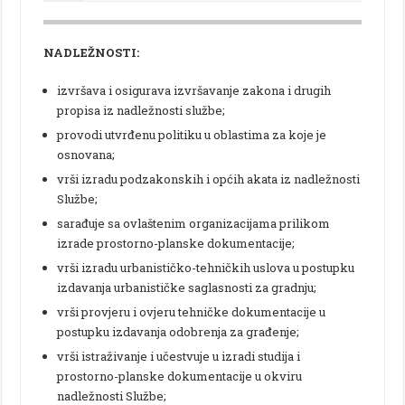
NADLEŽNOSTI:
izvršava i osigurava izvršavanje zakona i drugih
propisa iz nadležnosti službe;
provodi utvrđenu politiku u oblastima za koje je
osnovana;
vrši izradu podzakonskih i općih akata iz nadležnosti
Službe;
sarađuje sa ovlaštenim organizacijama prilikom
izrade prostorno-planske dokumentacije;
vrši izradu urbanističko-tehničkih uslova u postupku
izdavanja urbanističke saglasnosti za gradnju;
vrši provjeru i ovjeru tehničke dokumentacije u
postupku izdavanja odobrenja za građenje;
vrši istraživanje i učestvuje u izradi studija i
prostorno-planske dokumentacije u okviru
nadležnosti Službe;