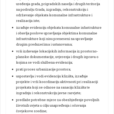
uređenja grada, prigradskih naselja i drugih teritorija
na području Grada, izgradnju, rekonstrukciju i
održavanje objekata komunalne infrastrukture i
realizacija iste;
izrađuje evidenciju objekata komunalne infastrukture
i obavlja poslove upravljanja objektima komunalne
infrastrukture koji nisu preneseni na upravljanje
drugim preduzećima i ustanovama;
vrši izdavanje lokacijskih informacija iz prostorno-
planske dokumentacije, uvjerenja i drugih isprava o
kojima se vodi službena evidencija;
prati proces urbanizacije prostora;
uspostavlja i vodi evidenciju klizišta, izrađuje
projekte i vrši koordinaciju aktivnosti pri realizaciji
projekata koji se odnose na sanaciju klizišta te
izgradnju i rekonstrukciju javne rasvjete;
predlaže potrebne mjere za obezbjeđenje povoljnih
životnih uvjeta u cilju unapređenja i očuvanja
čovjekove sredine;