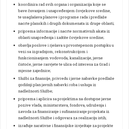
koordinira rad svih organa i organizacija koje se
bave čuvanjem i unapređenjem čovjekove sredine,
te usaglašava planove i programe rada i predlaže
nacrte planskih i drugih dokumenata iz druge oblasti;
priprema informacije i nacrte normativnih akata iz
oblasti unapređenja i zaštite čovjekove sredine;
obavlja poslove i rješava u prvostepenom postupku u
vezi sa izgradnjom, rekonstrukcijom i
funkcionisanjem vodovoda, kanalizacije, javne
čistoće, javne rasvjete te ulica od interesa za Grad i
mjesne zajednice;
Službi za finansije, privredu i javne nabavke predlaže
godišnji plan javnih nabavki roba i usluga iz
nadležnosti Službe;
priprema i aplicira sa projektima na dostupne javne
pozive vlada, ministarstava, fondova, udruženja i
zavoda za finansiranje i sufinansiranje projekata iz
nadležnosti Službe i odgovara za realizaciju istih;
izrađuje narativne i finansijske izvještaje za projekte