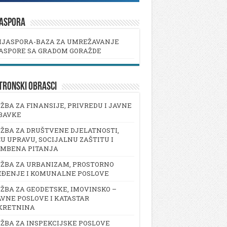
JASPORA
IJASPORA-BAZA ZA UMREŽAVANJE
ASPORE SA GRADOM GORAŽDE
TRONSKI OBRASCI
ŽBA ZA FINANSIJE, PRIVREDU I JAVNE
BAVKE
ŽBA ZA DRUŠTVENE DJELATNOSTI,
U UPRAVU, SOCIJALNU ZAŠTITU I
AMBENA PITANJA
ŽBA ZA URBANIZAM, PROSTORNO
EĐENJE I KOMUNALNE POSLOVE
ŽBA ZA GEODETSKE, IMOVINSKO –
VNE POSLOVE I KATASTAR
KRETNINA
ŽBA ZA INSPEKCIJSKE POSLOVE