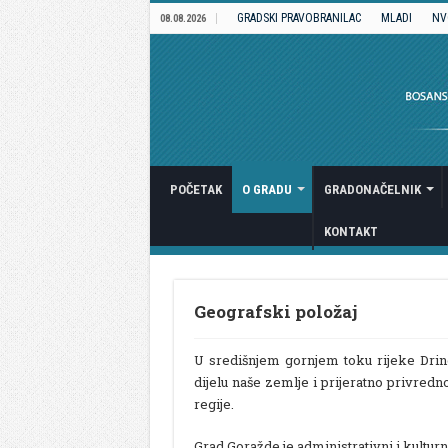
GRADSKI PRAVOBRANILAC
MLADI
NV
08.08.2026
POČETAK
O GRADU
GRADONAČELNIK
KONTAKT
Geografski položaj
U središnjem gornjem toku rijeke Drin
dijelu naše zemlje i prijeratno privredn
regije.
Grad Goražde je administrativni i kultu