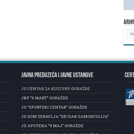
ARHI
ARH
NOV
JAVNA PREDUZEĆA I JAVNE USTANOVE
CERT
JU CENTAR ZA KULTURU GORAŽDE
JKP ”6 MART” GORAŽDE
JU “SPORTSKI CENTAR” GORAŽDE
JU DOM ZDRAVLJA ”DR ISAK SAMOKOVLIJA”
JU APOTEKA ”9 MAJ” GORAŽDE