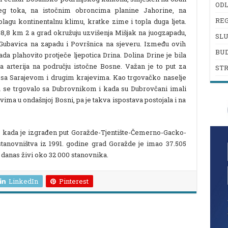
ODL
jeg toka, na istočnim obroncima planine Jahorine, na
REG
lagu kontinentalnu klimu, kratke zime i topla duga ljeta.
48,8 km 2 a grad okružuju uzvišenja Mišjak na juogzapadu,
SL
 Gubavica na zapadu i Površnica na sjeveru. Između ovih
BU
da plahovito protječe ljepotica Drina. Dolina Drine je bila
 arterija na području istočne Bosne. Važan je to put za
ST
a sa Sarajevom i drugim krajevima. Kao trgovačko naselje
 se trgovalo sa Dubrovnikom i kada su Dubrovčani imali
ma u ondašnjoj Bosni, pa je takva ispostava postojala i na
e kada je izgrađen put Goražde-Tjentište-Čemerno-Gacko-
stanovništva iz 1991. godine grad Goražde je imao 37.505
 danas živi oko 32 000 stanovnika.
LinkedIn
Pinterest