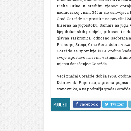
rijeke Drine u središtu njenog gorn
nadmorskoj visini 345m što uslovljava b
Grad Goražde se prostire na površini 2
Biserna na jugoistoku, Samari na jugu,
lijepih šumskih predjela, prkosno i neka
glavna raskrsnica, odnosno saobraćajna
Primorje, Srbiju, Crnu Goru, dobra vez
Goražde se spominje 1379. godine kada
svoje ispostave na svim važnijim drumovi
mjestu današenjeg Goražda.
Veći značaj Goražde dobija 1958. godin
Dubrovnik. Prije rata, a prema popisu 
stanovnika, a na području grada Goražde
Facebook
Twitter
Podijeli