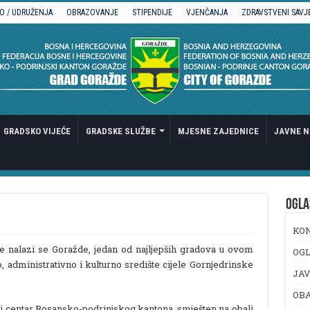
O / UDRUŽENJA
OBRAZOVANJE
STIPENDIJE
VJENČANJA
ZDRAVSTVENI SAVJ
GRADSKO VIJEĆE
GRADSKE SLUŽBE
MJESNE ZAJEDNICE
JAVNE N
OGLA
KO
e nalazi se Goražde, jedan od najljepših gradova u ovom
OGL
o, administrativno i kulturno središte cijele Gornjedrinske
JAV
OB
rni centar Bosansko-podrinjskog kantona, smješten na obali