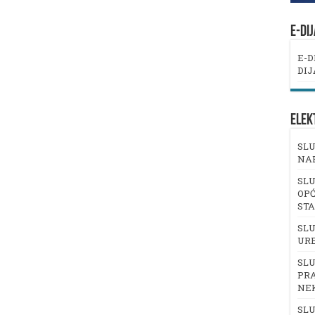
E-DI
E-D
DIJ
ELEK
SLU
NA
SLU
OPĆ
ST
SLU
UR
SLU
PRA
NE
SLU