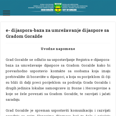
e- dijaspora-baza za umrežavanje dijaspore sa
Gradom Goražde
Uvodne napomene
Grad Goražde se odlučio na uspostavljanje Registra e-dijaspora-
baza za umrežavanje dijaspore sa Gradom Goražde kako bi
prevashodno uspostavio kontakte sa osobama koja imaju
prebivalište ili boravište u dijaspori, a koja su porijeklom ili čiji
su bliži ili dalji preci porijeklom sa područja Grada Goražda i
drugih jedinica lokalne samouprave iz Bosne i Hercegovine a
koje se žele povezati sa Gradom Goražde, te razvijati i jačati
saradnju.
Grad Goražde je spreman uspostaviti komunikaciju i razvijati
saradnju sa svim članovima dijaspore koji to žele i osjećaju