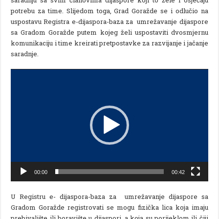
potrebu za time. Slijedom toga, Grad Goražde se i odlučio na
uspostavu Registra e-dijaspora-baza za umrežavanje dijaspore
sa Gradom Goražde putem kojeg želi uspostaviti dvosmjernu
komunikaciju i time kreirati pretpostavke za razvijanje i jačanje
saradnje.
Video
Player
00:00
00:42
U Registru e- dijaspora-baza za umrežavanje dijaspore sa
Gradom Goražde registrovati se mogu fizička lica koja imaju
prebivalište ili boravište u dijaspori, a koja su porijeklom ili čiji