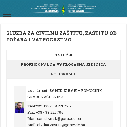
SLUŽBA ZA CIVILNU ZAŠTITU, ZAŠTITU OD
POŽARA I VATROGASTVO
O SLUŽBI
PROFESIONALNA VATROGASNA JEDINICA
E – OBRASCI
doc. dr. sci. SANID ZIRAK
– POMOĆNIK
GRADONAČELNIKA
Telefon: +387 38 221 796
Fax: +387 38 221 796
Mail: sanid.zirak@gorazde.ba
Mail: civilna.zastita@gorazde.ba