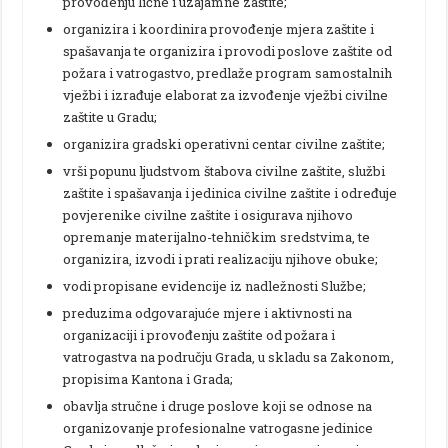
provođenju lične i uzajamne zaštite;
organizira i koordinira provođenje mjera zaštite i
spašavanja te organizira i provodi poslove zaštite od
požara i vatrogastvo, predlaže program samostalnih
vježbi i izrađuje elaborat za izvođenje vježbi civilne
zaštite u Gradu;
organizira gradski operativni centar civilne zaštite;
vrši popunu ljudstvom štabova civilne zaštite, službi
zaštite i spašavanja i jedinica civilne zaštite i određuje
povjerenike civilne zaštite i osigurava njihovo
opremanje materijalno-tehničkim sredstvima, te
organizira, izvodi i prati realizaciju njihove obuke;
vodi propisane evidencije iz nadležnosti Službe;
preduzima odgovarajuće mjere i aktivnosti na
organizaciji i provođenju zaštite od požara i
vatrogastva na području Grada, u skladu sa Zakonom,
propisima Kantona i Grada;
obavlja stručne i druge poslove koji se odnose na
organizovanje profesionalne vatrogasne jedinice