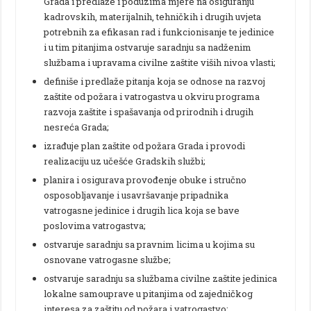
Grada i predlaže i poduzima mjere na osiguranju
kadrovskih, materijalnih, tehničkih i drugih uvjeta
potrebnih za efikasan rad i funkcionisanje te jedinice
i u tim pitanjima ostvaruje saradnju sa nadženim
službama i upravama civilne zaštite viših nivoa vlasti;
definiše i predlaže pitanja koja se odnose na razvoj
zaštite od požara i vatrogastva u okviru programa
razvoja zaštite i spašavanja od prirodnih i drugih
nesreća Grada;
izrađuje plan zaštite od požara Grada i provodi
realizaciju uz učešće Gradskih službi;
planira i osigurava provođenje obuke i stručno
osposobljavanje i usavršavanje pripadnika
vatrogasne jedinice i drugih lica koja se bave
poslovima vatrogastva;
ostvaruje saradnju sa pravnim licima u kojima su
osnovane vatrogasne službe;
ostvaruje saradnju sa službama civilne zaštite jedinica
lokalne samouprave u pitanjima od zajedničkog
interesa za zaštitu od požara i vatrogastvo;