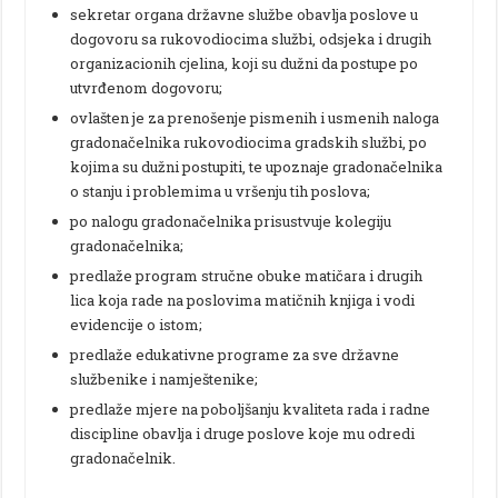
sekretar organa državne službe obavlja poslove u
dogovoru sa rukovodiocima službi, odsjeka i drugih
organizacionih cjelina, koji su dužni da postupe po
utvrđenom dogovoru;
ovlašten je za prenošenje pismenih i usmenih naloga
gradonačelnika rukovodiocima gradskih službi, po
kojima su dužni postupiti, te upoznaje gradonačelnika
o stanju i problemima u vršenju tih poslova;
po nalogu gradonačelnika prisustvuje kolegiju
gradonačelnika;
predlaže program stručne obuke matičara i drugih
lica koja rade na poslovima matičnih knjiga i vodi
evidencije o istom;
predlaže edukativne programe za sve državne
službenike i namještenike;
predlaže mjere na poboljšanju kvaliteta rada i radne
discipline obavlja i druge poslove koje mu odredi
gradonačelnik.