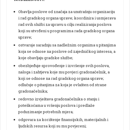
Obavlja poslove od značaja za unutrašnju organizaciju
i rad gradskog organa uprave; koordinira i usmjerava
rad svih službi za upravu u cilju realiziranja poslova
koji su utvrđeni u programima rada gradskog organa
uprave;
ostvaruje saradnju sa nadležnim organima u pitanjima
koja se odnose na poslove od zajedničkog interesa, a
koje obavljaju gradske službe;
obezbjeđuje sprovođenje i izvršenje svih poslova,
naloga i zahtjeva koje mu povjeri gradonačelnik, a
koji se odnose na rad gradskog organa uprave;
odlučuje o pitanjima za koja je ovlašten od strane
gradonačelnika;
redovno izvještava gradonačelnika o stanju i
poteškoćama u vršenju poslova i predlaže
poduzimanje potrebnih mjera;
odgovara za korištenje finansijskih, materijalnih i
ljudskih resursa koji su mu povjereni;