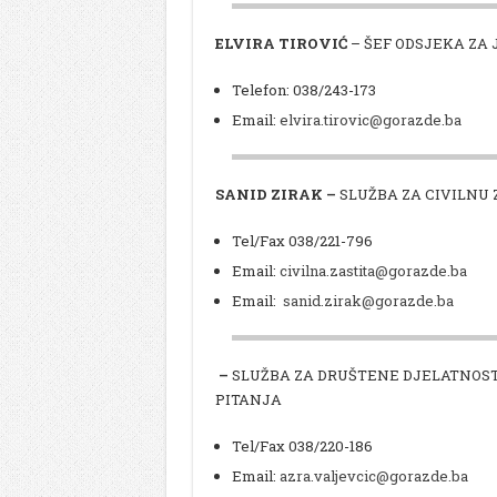
ELVIRA TIROVIĆ
– ŠEF ODSJEKA ZA
Telefon: 038/243-173
Email:
elvira.tirovic@gorazde.ba
SANID ZIRAK –
SLUŽBA ZA CIVILNU 
Tel/Fax 038/221-796
Email:
civilna.zastita@gorazde.ba
Email:
sanid.zirak@gorazde.ba
–
SLUŽBA ZA DRUŠTENE DJELATNOSTI
PITANJA
Tel/Fax 038/220-186
Email:
azra.valjevcic@gorazde.ba