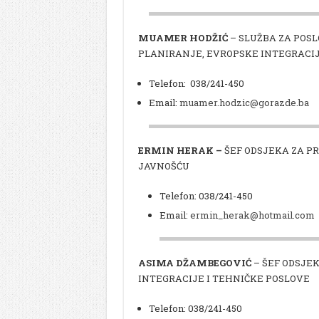
MUAMER HODŽIĆ
– SLUŽBA ZA POS
PLANIRANJE, EVROPSKE INTEGRACIJ
Telefon: 038/241-450
Email:
muamer.hodzic@gorazde.ba
ERMIN HERAK –
ŠEF ODSJEKA ZA P
JAVNOŠĆU
Telefon: 038/241-450
Email:
ermin_herak@hotmail.com
ASIMA DŽAMBEGOVIĆ
– ŠEF ODSJE
INTEGRACIJE I TEHNIČKE POSLOVE
Telefon: 038/241-450