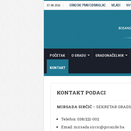
GRADSKI PRAVOBRANILAC
MLADI
NV
07.08.2026
POČETAK
O GRADU
GRADONAČELNIK
KONTAKT
KONTAKT PODACI
MIRSADA SIRČIĆ
– SEKRETAR GRAD
Telefon: 038/221-002
Email:
mirsada.sircic@gorazde.ba