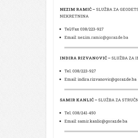
NEZIM RAMIĆ –
SLUŽBA ZA GEODETS
NEKRETNINA
Tel/Fax 038/223-927
Email:
nezim.ramic@gorazde.ba
INDIRA RIZVANOVIĆ –
SLUŽBA ZA 
Tel. 038/223-927
Email: indira.rizvanovic@gorazde.ba
SAMIR KANLIĆ –
SLUŽBA ZA STRUČN
Tel. 038/241-450
Email: samir.kanlic@gorazde.ba