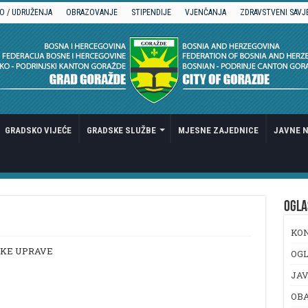
O / UDRUŽENJA
OBRAZOVANJE
STIPENDIJE
VJENČANJA
ZDRAVSTVENI SAVJ
GRADSKO VIJEĆE
GRADSKE SLUŽBE
MJESNE ZAJEDNICE
JAVNE N
OGLA
KO
SKE UPRAVE
OGL
JAV
OB