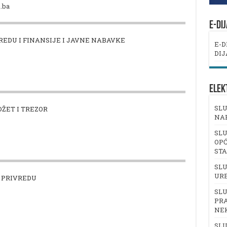
.ba
E-DI
REDU I FINANSIJE I JAVNE NABAVKE
E-D
DIJ
ELEK
SLU
DŽET I TREZOR
NA
SLU
OPĆ
ST
SLU
UR
 PRIVREDU
SLU
PRA
NE
SLU