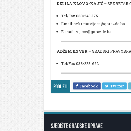
DELILA KLOVO-KAJIĆ
– SEKRETAR 
Tel/Fax 038/243-175
Email:
sekretarvijeca@gorazde.ba
E-mail:
vijece@gorazde.ba
ADŽEM ENVER
– GRADSKI PRAVOBR
Tel/Fax 038/228-652
Facebook
Twitter
Podijeli
SJEDIŠTE GRADSKE UPRAVE