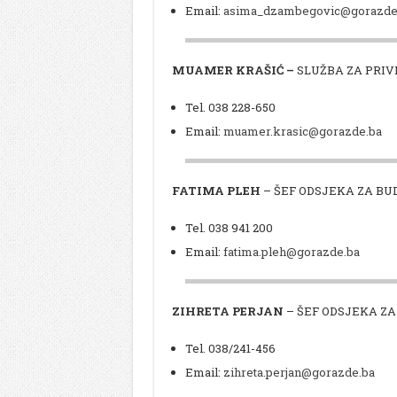
Email:
asima_dzambegovic@gorazde
MUAMER KRAŠIĆ –
SLUŽBA ZA PRIV
Tel. 038 228-650
Email:
muamer.krasic@gorazde.ba
FATIMA PLEH
– ŠEF ODSJEKA ZA BU
Tel. 038 941 200
Email:
fatima.pleh@gorazde.ba
ZIHRETA
PERJAN
– ŠEF ODSJEKA ZA
Tel. 038/241-456
Email:
zihreta.perjan@gorazde.ba