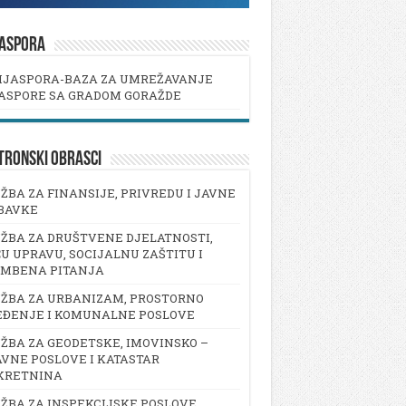
JASPORA
IJASPORA-BAZA ZA UMREŽAVANJE
ASPORE SA GRADOM GORAŽDE
TRONSKI OBRASCI
ŽBA ZA FINANSIJE, PRIVREDU I JAVNE
BAVKE
ŽBA ZA DRUŠTVENE DJELATNOSTI,
U UPRAVU, SOCIJALNU ZAŠTITU I
AMBENA PITANJA
ŽBA ZA URBANIZAM, PROSTORNO
EĐENJE I KOMUNALNE POSLOVE
ŽBA ZA GEODETSKE, IMOVINSKO –
VNE POSLOVE I KATASTAR
KRETNINA
ŽBA ZA INSPEKCIJSKE POSLOVE