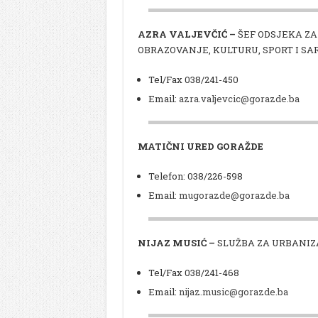
AZRA VALJEVČIĆ –
ŠEF ODSJEKA ZA
OBRAZOVANJE, KULTURU, SPORT I S
Tel/Fax 038/241-450
Email:
azra.valjevcic@gorazde.ba
MATIČNI URED GORAŽDE
Telefon: 038/226-598
Email:
mugorazde@gorazde.ba
NIJAZ MUSIĆ –
SLUŽBA ZA URBANIZ
Tel/Fax 038/241-468
Email:
nijaz.music@gorazde.ba