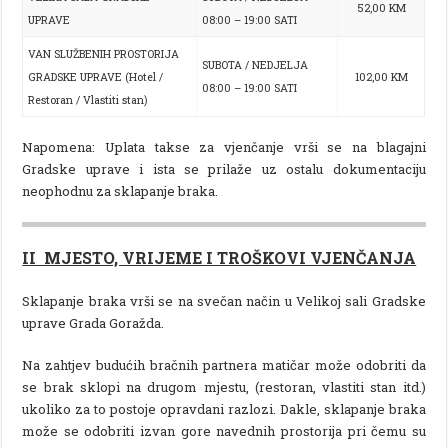
52,00 KM
UPRAVE
08:00 – 19:00 SATI
VAN SLUŽBENIH PROSTORIJA
SUBOTA / NEDJELJA
GRADSKE UPRAVE (Hotel /
102,00 KM
08:00 – 19:00 SATI
Restoran / Vlastiti stan)
Napomena: Uplata takse za vjenčanje vrši se na blagajni
Gradske uprave i ista se prilaže uz ostalu dokumentaciju
neophodnu za sklapanje braka.
II MJESTO, VRIJEME I TROŠKOVI VJENČANJA
Sklapanje braka vrši se na svečan način u Velikoj sali Gradske
uprave Grada Goražda.
Na zahtjev budućih bračnih partnera matičar može odobriti da
se brak sklopi na drugom mjestu, (restoran, vlastiti stan itd.)
ukoliko za to postoje opravdani razlozi. Dakle, sklapanje braka
može se odobriti izvan gore navednih prostorija pri čemu su