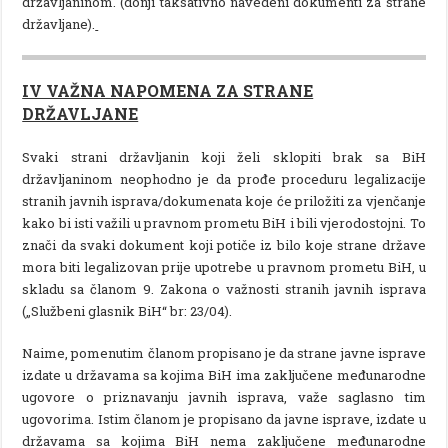
državljaninom. (donji taksativno navedeni dokumenti za strane
državljane).
IV VAŽNA NAPOMENA ZA STRANE
DRŽAVLJANE
Svaki strani državljanin koji želi sklopiti brak sa BiH
državljaninom neophodno je da prođe proceduru legalizacije
stranih javnih isprava/dokumenata koje će priložiti za vjenčanje
kako bi isti važili u pravnom prometu BiH i bili vjerodostojni. To
znači da svaki dokument koji potiče iz bilo koje strane države
mora biti legalizovan prije upotrebe u pravnom prometu BiH, u
skladu sa članom 9. Zakona o važnosti stranih javnih isprava
(„Službeni glasnik BiH“ br: 23/04).
Naime, pomenutim članom propisano je da strane javne isprave
izdate u državama sa kojima BiH ima zaključene međunarodne
ugovore o priznavanju javnih isprava, važe saglasno tim
ugovorima. Istim članom je propisano da javne isprave, izdate u
državama sa kojima BiH nema zaključene međunarodne