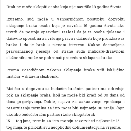
Brak ne može sklopiti osoba koja nije navršila 18 godina života.
Izuzetno, sud može u vanparničnom postupku dozvoliti
sklapanje braka osobi koja je navršila 16 godina života ako
utvrdi da postoje opravdani razlozi da je ta osoba tjelesno i
duševno sposobna za vršenje prava i dužnosti koje proizlaze iz
braka i da je brak u njenom interesu. Nakon dostavljanja
pravosnažnog rješenja od strane suda matičaru-državnom
službeniku može se pokrenuti procedura sklapanja braka.
Prema Porodičnom zakonu sklapanje braka vrši isključivo
matičar – državni službenik.
Matičar u dogovoru sa budućim bračnim partnerima određuje
rok za sklapanje braka, koji ne može biti kraći od 30 dana od
dana prijavljivanja
.
Dakle, najava za zakazivanje vjenčanja i
rezervisanje termina za isto mora biti najmanje 30 ranije. (npr.
ukoliko budući bračni partneri žele sklopiti brak
15. – tog juna, termin za isto moraju rezervisati najkasnije 15. –
tog maja, te priložiti svu neophodnu dokumentaciju na vrijeme.