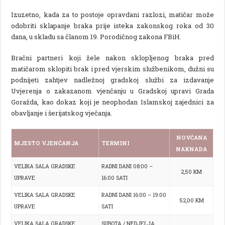
Izuzetno, kada za to postoje opravdani razlozi, matičar može
odobriti sklapanje braka prije isteka zakonskog roka od 30
dana, u skladu sa članom 19. Porodičnog zakona FBiH.
Bračni partneri koji žele nakon sklopljenog braka pred
matičarom sklopiti brak i pred vjerskim službenikom, dužni su
podnijeti zahtjev nadležnoj gradskoj službi za izdavanje
Uvjerenja o zakazanom vjenčanju u Gradskoj upravi Grada
Goražda, kao dokaz koji je neophodan Islamskoj zajednici za
obavljanje i šerijatskog vječanja.
NOVČANA
MJESTO VJENČANJA
TERMINI
NAKNADA
VELIKA SALA GRADSKE
RADNI DANI 08:00 –
2,50 KM
UPRAVE
16:00 SATI
VELIKA SALA GRADSKE
RADNI DANI 16:00 – 19:00
52,00 KM
UPRAVE
SATI
VELIKA SALA GRADSKE
SUBOTA / NEDJELJA