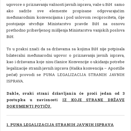
ugovore o priznavanju važnosti javnih isprava, važe u BiH samo
ako sadrže sve elemente propisane odgovarajućim
međunarodnim konvencijama i pod uslovom reciprociteta, čije
postojanje utvrđuje Ministarstvo pravde BiH na osnovu
prethodno pribavljenog mišljenja Ministarstva vanjskih poslova
BiH.
To u praksi znači da sa državama sa kojima BiH nije potpisala
bilateralni međunarodni ugovor o priznavanju javnih isprava,
kao i državama koje nisu članice Konvencije o ukidanju potrebe
legalizacije stranih javnih isprava (Haška konvencija – Apostille
pečat) provodi se PUNA LEGALIZACIJA STRANIH JAVNIH
ISPRAVA.
Dakle, svaki strani državljanin će proći jedan od 3
postupka u zavisnosti
IZ KOJE STRANE DRŽAVE
DOKUMENTI POTIČU.
1. PUNA LEGALIZACIJA STRANIH JAVNIH ISPRAVA