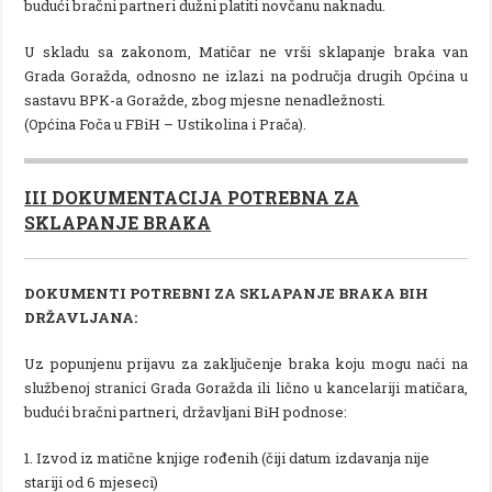
budući bračni partneri dužni platiti novčanu naknadu.
U skladu sa zakonom, Matičar ne vrši sklapanje braka van
Grada Goražda, odnosno ne izlazi na područja drugih Općina u
sastavu BPK-a Goražde, zbog mjesne nenadležnosti.
(Općina Foča u FBiH – Ustikolina i Prača).
III DOKUMENTACIJA POTREBNA ZA
SKLAPANJE BRAKA
DOKUMENTI POTREBNI ZA SKLAPANJE BRAKA BIH
DRŽAVLJANA:
Uz popunjenu prijavu za zaključenje braka koju mogu naći na
službenoj stranici Grada Goražda ili lično u kancelariji matičara,
budući bračni partneri, državljani BiH podnose:
1. Izvod iz matične knjige rođenih (čiji datum izdavanja nije
stariji od 6 mjeseci)