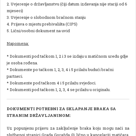
2. Uvjerenje o državljanstvu (čiji datum izdavanja nije stariji od 6
mjeseci)
3. Uvjerenje o slobodnom bračnom stanju
4. Prijava o mjestu prebivališta (CIPS)
5. Lični/osobni dokument na uvid
Napomena:
* Dokumenti pod tačkom 1, 2 i 3 se izdaju u matičnom uredu gdje
je osoba rođena.
* Dokumente po tačkom 1, 2, 3, 4 i 5 prilažu budući bračni
partneri.
* Dokumente pod tačkom 4 i 5 prilažu svjedoci.
* Dokumenti pod tačkom 1, 2, 3, 4 se prilažu u originalu.
DOKUMENTI POTREBNI ZA SKLAPANJE BRAKA SA
STRANIM DRŽAVLJANINOM:
Uz popunjenu prijavu za zaključenje braka koju mogu naći na
službenoj stranici Grada Goražda ili lično u kancelariji matičara,