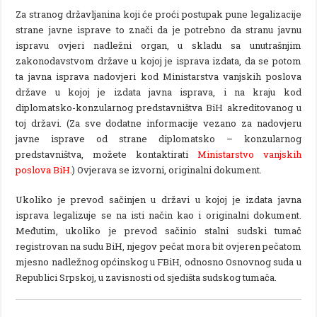
Za stranog državljanina koji će proći postupak pune legalizacije
strane javne isprave to znači da je potrebno da stranu javnu
ispravu ovjeri nadležni organ, u skladu sa unutrašnjim
zakonodavstvom države u kojoj je isprava izdata, da se potom
ta javna isprava nadovjeri kod Ministarstva vanjskih poslova
države u kojoj je izdata javna isprava, i na kraju kod
diplomatsko-konzularnog predstavništva BiH akreditovanog u
toj državi. (Za sve dodatne informacije vezano za nadovjeru
javne isprave od strane diplomatsko – konzularnog
predstavništva, možete kontaktirati
Ministarstvo vanjskih
poslova BiH
.
) Ovjerava se izvorni, originalni dokument.
Ukoliko je prevod sačinjen u državi u kojoj je izdata javna
isprava legalizuje se na isti način kao i originalni dokument.
Međutim, ukoliko je prevod sačinio stalni sudski tumač
registrovan na sudu BiH, njegov pečat mora bit ovjeren pečatom
mjesno nadležnog općinskog u FBiH, odnosno Osnovnog suda u
Republici Srpskoj, u zavisnosti od sjedišta sudskog tumača.