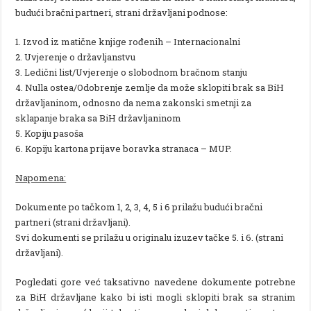
budući bračni partneri, strani državljani podnose:
1. Izvod iz matične knjige rođenih – Internacionalni
2. Uvjerenje o državljanstvu
3. Ledični list/Uvjerenje o slobodnom bračnom stanju
4. Nulla ostea/Odobrenje zemlje da može sklopiti brak sa BiH
državljaninom, odnosno da nema zakonski smetnji za
sklapanje braka sa BiH državljaninom
5. Kopiju pasoša
6. Kopiju kartona prijave boravka stranaca – MUP.
Napomena:
Dokumente po tačkom 1, 2, 3, 4, 5 i 6 prilažu budući bračni
partneri (strani državljani).
Svi dokumenti se prilažu u originalu izuzev tačke 5. i 6. (strani
državljani).
Pogledati gore već taksativno navedene dokumente potrebne
za BiH državljane kako bi isti mogli sklopiti brak sa stranim