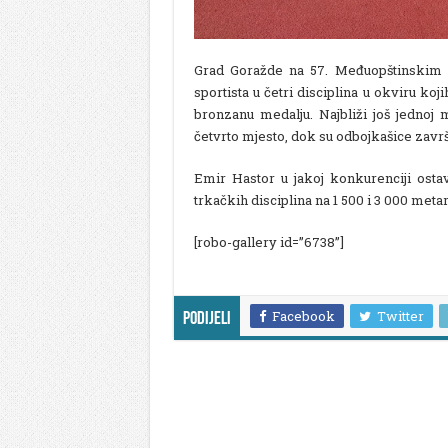
Grad Goražde na 57. Međuopštinskim s
sportista u četri disciplina u okviru ko
bronzanu medalju. Najbliži još jednoj m
četvrto mjesto, dok su odbojkašice završi
Emir Hastor u jakoj konkurenciji ostav
trkačkih disciplina na 1 500 i 3 000 metar
[robo-gallery id=”6738”]
Facebook
Twitter
Podijeli