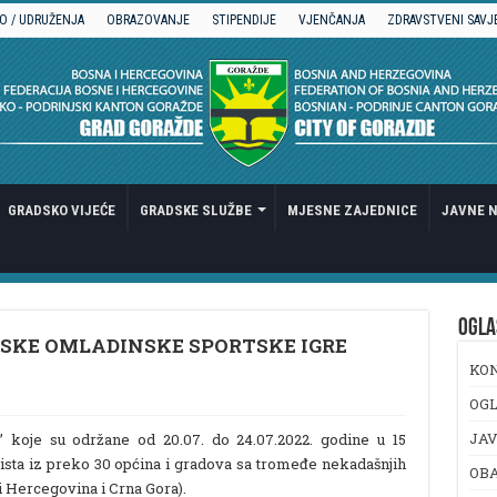
O / UDRUŽENJA
OBRAZOVANJE
STIPENDIJE
VJENČANJA
ZDRAVSTVENI SAVJ
GRADSKO VIJEĆE
GRADSKE SLUŽBE
MJESNE ZAJEDNICE
JAVNE N
OGLA
NSKE OMLADINSKE SPORTSKE IGRE
KO
OGL
JAV
 koje su održane od 20.07. do 24.07.2022. godine u 15
tista iz preko 30 općina i gradova sa tromeđe nekadašnjih
OB
i Hercegovina i Crna Gora).