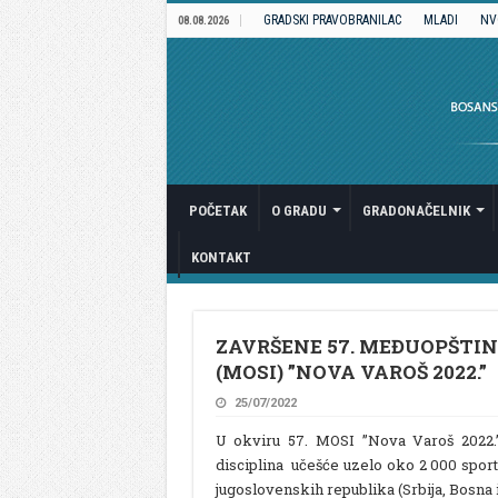
GRADSKI PRAVOBRANILAC
MLADI
NV
08.08.2026
POČETAK
O GRADU
GRADONAČELNIK
KONTAKT
ZAVRŠENE 57. MEĐUOPŠTI
(MOSI) ”NOVA VAROŠ 2022.”
25/07/2022
U okviru 57. MOSI ”Nova Varoš 2022.”
disciplina učešće uzelo oko 2 000 spor
jugoslovenskih republika (Srbija, Bosna 