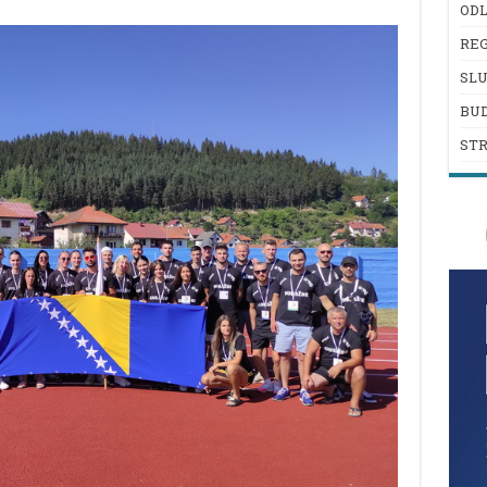
ODL
REG
SL
BU
ST