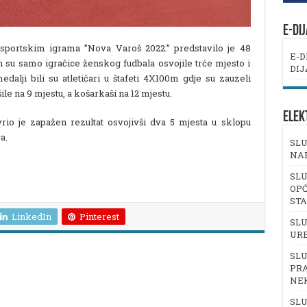
E-DI
portskim igrama ”Nova Varoš 2022.” predstavilo je 48
E-D
jih su samo igračice ženskog fudbala osvojile trće mjesto i
DIJ
edalji bili su atletičari u štafeti 4X100m gdje su zauzeli
le na 9 mjestu, a košarkaši na 12 mjestu.
ELEK
rio je zapažen rezultat osvojivši dva 5 mjesta u sklopu
a.
SLU
NA
SLU
OPĆ
ST
LinkedIn
Pinterest
SLU
UR
SLU
PRA
NE
SLU