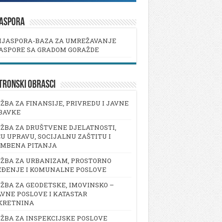
JASPORA
IJASPORA-BAZA ZA UMREŽAVANJE
ASPORE SA GRADOM GORAŽDE
TRONSKI OBRASCI
ŽBA ZA FINANSIJE, PRIVREDU I JAVNE
BAVKE
ŽBA ZA DRUŠTVENE DJELATNOSTI,
U UPRAVU, SOCIJALNU ZAŠTITU I
AMBENA PITANJA
ŽBA ZA URBANIZAM, PROSTORNO
EĐENJE I KOMUNALNE POSLOVE
ŽBA ZA GEODETSKE, IMOVINSKO –
VNE POSLOVE I KATASTAR
KRETNINA
ŽBA ZA INSPEKCIJSKE POSLOVE