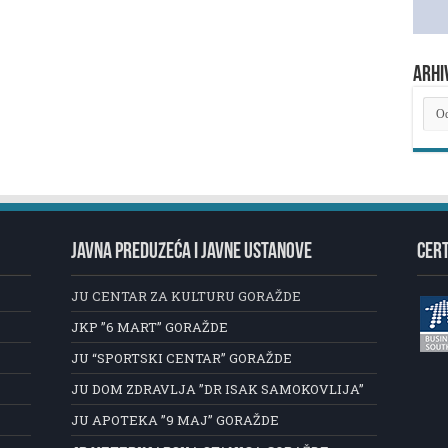
ARHI
ARH
NOV
JAVNA PREDUZEĆA I JAVNE USTANOVE
CERT
JU CENTAR ZA KULTURU GORAŽDE
JKP ”6 MART” GORAŽDE
JU “SPORTSKI CENTAR” GORAŽDE
JU DOM ZDRAVLJA ”DR ISAK SAMOKOVLIJA”
JU APOTEKA ”9 MAJ” GORAŽDE