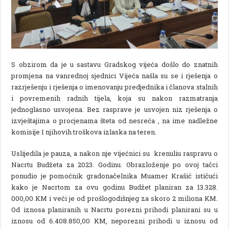
S obzirom da je u sastavu Gradskog vijeća došlo do znatnih
promjena na vanrednoj sjednici Vijeća našla su se i rješenja o
razrješenju i rješenja o imenovanju predjednika i članova stalnih
i povremenih radnih tijela, koja su nakon razmatranja
jednoglasno usvojena. Bez rasprave je usvojen niz rješenja o
izvještajima o procjenama šteta od nesreća , na ime nadležne
komisije I njihovih troškova izlaska na teren.
Uslijedila je pauza, a nakon nje vijećnici su krenuliu raspravu o
Nacrtu Budžeta za 2023. Godinu. Obrazloženje po ovoj tačci
ponudio je pomoćnik gradonačelnika Muamer Krašić ističući
kako je Nacrtom za ovu godinu Budžet planiran za 13.328.
000,00 KM i veći je od prošlogodišnjeg za skoro 2 miliona KM.
Od iznosa planiranih u Nacrtu porezni prihodi planirani su u
iznosu od 6.408.850,00 KM, neporezni prihodi u iznosu od