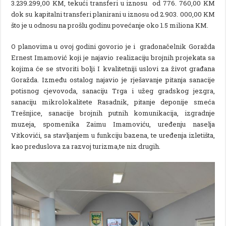
3.239.299,00 KM, tekući transferi u iznosu od 776. 760,00 KM
dok su kapitalni transferi planirani u iznosu od 2.903. 000,00 KM
što je u odnosu na prošlu godinu povećanje oko 1.5 miliona KM.
O planovima u ovoj godini govorio je i gradonačelnik Goražda
Ernest Imamović koji je najavio realizaciju brojnih projekata sa
kojima će se stvoriti bolji I kvalitetniji uslovi za život građana
Goražda. Između ostalog najavio je rješavanje pitanja sanacije
potisnog cjevovoda, sanaciju Trga i užeg gradskog jezgra,
sanaciju mikrolokalitete Rasadnik, pitanje deponije smeća
Trešnjice, sanacije brojnih putnih komunikacija, izgradnje
muzeja, spomenika Zaimu Imamoviću, uređenju naselja
Vitkovići, sa stavljanjem u funkciju bazena, te uređenja izletišta,
kao preduslova za razvoj turizma,te niz drugih.