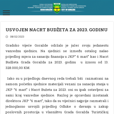
USVOJEN NACRT BUDŽETA ZA 2023. GODINU
08/02/2023
Gradsko vijeće Goražde održalo je jučer svoju jedanestu
vanrednu sjednicu. Na sjednici se između ostalog našao
prijedlog mjera za sanaciju finansija u JKP’’ 6 mart’’ kao i Nacrt
Budžeta Grada Goražda za 2023. godinu u iznosu od 13.
328.000,00 KM.
Iako su u prijedlogu dnevnog reda trebali biti razmatrani na
samom početku sjednice materijali vezani za sanaciju stanja u
JKP ‘’6 mart’’ i Nacrt Bužeta za 2023. oni su ipak ostavljeni za
sami kraj vanredne sjednice. Razlog je opravdani izostanak
direktora JKP ‘’6 mart’’, tako da su vijećnici najprije razmatrali i
jednoglasno usvojili prijedlog Odluke o davanju u zakup
poslovnih prostorija u vlasništvu Grada Goražda Turističkoj