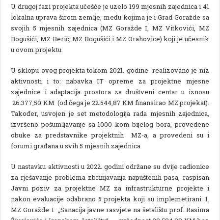
U drugoj fazi projekta učešće je uzelo 199 mjesnih zajednica i 41
lokalna uprava širom zemlje, među kojima je i Grad Goražde sa
svojih 5 mjesnih zajednica (MZ Goražde I, MZ Vitkovići, MZ
Bogušići, MZ Berič, MZ Bogušići i MZ Orahovice) koji je učesnik
u ovom projektu.
U sklopu ovog projekta tokom 2021. godine realizovano je niz
aktivnosti i to: nabavka IT opreme za projektne mjesne
zajednice i adaptacija prostora za društveni centar u iznosu
26.377,50 KM (od čega je 22.544,87 KM finansirao MZ projekat).
Također, usvojen je set metodologija rada mjesnih zajednica,
izvršeno pošumljavanje sa 1000 kom bijelog bora, provedene
obuke za predstavnike projektnih MZ-a, a provedeni su i
forumi građana u svih 5 mjesnih zajednica.
U nastavku aktivnosti u 2022. godini održane su dvije radionice
za rješavanje problema zbrinjavanja napuštenih pasa, raspisan
Javni poziv za projektne MZ za infrastrukturne projekte i
nakon evaluacije odabrano 5 projekta koji su implemetirani: 1.
MZ Goražde I „Sanacija javne rasvjete na šetalištu prof. Rasima