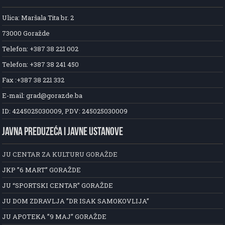
Ulica: Maršala Tita br. 2
73000 Goražde
Telefon: +387 38 221 002
Telefon: +387 38 241 450
Fax :+387 38 221 332
E-mail: grad@gorazde.ba
ID: 4245025030009, PDV: 245025030009
JAVNA PREDUZEĆA I JAVNE USTANOVE
JU CENTAR ZA KULTURU GORAŽDE
JKP ”6 MART” GORAŽDE
JU “SPORTSKI CENTAR” GORAŽDE
JU DOM ZDRAVLJA ”DR ISAK SAMOKOVLIJA”
JU APOTEKA ”9 MAJ” GORAŽDE