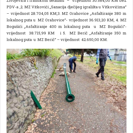
Živojevića i Iranskom šetalištu“ – vrijednost 30.584,00 KM bez
PDV-a ,2. MZ Vitkovići „Sanacija dječijeg igrališta u Vitkovićima“
– vrijednost 28.704,05 KM,3. MZ Orahovice „Asfaltiranje 380 m
lokalnog puta u MZ Orahovice“- vrijednost 36.913,20 KM, 4. MZ
Bogušići „Asfaltiranje 400 m lokalnog puta u MZ Bogušići“-
vrijednost 38.715,99 KM i 5. MZ Berič „Asfaltiranje 350 m
lokalnog puta u MZ Berič“ – vrijednost 42.650,00 KM.