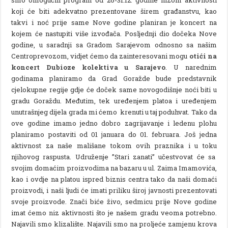
koji će biti adekvatno prezentovane širem građanstvu, kao
takvi i noć prije same Nove godine planiran je koncert na
kojem će nastupiti više izvođača. Posljednji dio dočeka Nove
godine, u saradnji sa Gradom Sarajevom odnosno sa našim
Centroprevozom, vidjet ćemo da zainteresovani mogu
otići na
koncert Dubioze kolektiva u Sarajevo
. U narednim
godinama planiramo da Grad Goražde bude predstavnik
cjelokupne regije gdje će doček same novogodišnje noći biti u
gradu Goraždu. Međutim, tek uređenjem platoa i uređenjem
unutrašnjeg dijela grada mi ćemo krenuti u taj poduhvat. Tako da
ove godine imamo jedno dobro zagrijavanje i ledenu plohu
planiramo postaviti od 01 januara do 01. februara. Još jedna
aktivnost za naše mališane tokom ovih praznika i u toku
njihovog raspusta. Udruženje ”Stari zanati” učestvovat će sa
svojim domaćim proizvodima na bazaru u ul. Zaima Imamovića,
kao i ovdje na platou ispred biznis centra tako da naši domaći
proizvodi, i naši ljudi će imati priliku široj javnosti prezentovati
svoje proizvode. Znači biće živo, sedmicu prije Nove godine
imat ćemo niz aktivnosti što je našem gradu veoma potrebno.
Najavili smo klizalište. Najavili smo na proljeće zamjenu krova