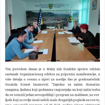
Tim povodom danas je u Maloj sali Gradske uprave održan
sastanak Organizacionog odobra za pripremu manifestacije, a
više detalja o svemu u izjavi za medije dao je gradonačelnik
Goražda Ernest Imamović: ”Zajedno sa našim domaćim
snagama, ljudima koji godinama raspravjalju na koji način treba
da se osmisli jedan novogodišnji i program za mališane, za sve
ljude koji su ovdje imali nekih malo drugačijih pogleda na sve to,
smo omogućili program od 26-31.12. godine nizom aktivnosti