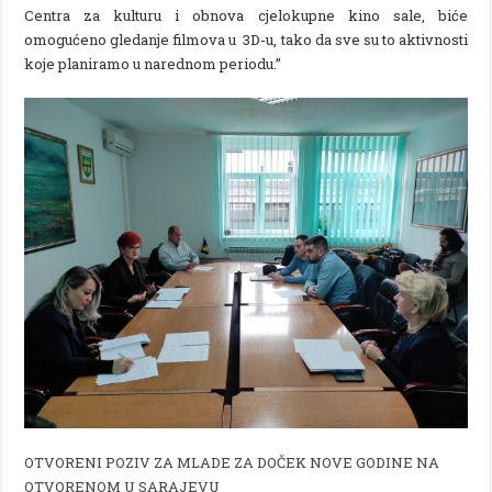
Centra za kulturu i obnova cjelokupne kino sale, biće
omogućeno gledanje filmova u 3D-u, tako da sve su to aktivnosti
koje planiramo u narednom periodu.”
OTVORENI POZIV ZA MLADE ZA DOČEK NOVE GODINE NA
OTVORENOM U SARAJEVU