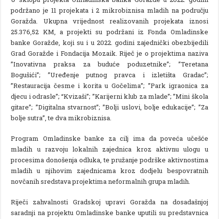
podržano je 11 projekata i 2 mikrobiznisa mladih na području
Goražda. Ukupna vrijednost realizovanih projekata iznosi
25.376,52 KM, a projekti su podržani iz Fonda Omladinske
banke Goražde, koji su i u 2022. godini zajednički obezbijedili
Grad Goražde i Fondacija Mozaik. Riječ je o projektima naziva
”Inovativna praksa za buduće poduzetnike”; ”Teretana
Bogušići”; ”Uređenje putnog pravca i izletišta Gradac”;
”Restauracija česme i korita u Gočelima”; ”Park igraonica za
djecu i odrasle”; “Kvizaši”; ”Karijerni klub za mlade”; ”Mini škola
gitare”; ”Digitalna stvarnost”; ”Bolji uslovi, bolje edukacije”; ”Za
bolje sutra”, te dva mikrobiznisa.
Program Omladinske banke za cilj ima da poveća učešće
mladih u razvoju lokalnih zajednica kroz aktivnu ulogu u
procesima donošenja odluka, te pružanje podrške aktivnostima
mladih u njihovim zajednicama kroz dodjelu bespovratnih
novčanih sredstava projektima neformalnih grupa mladih.
Riječi zahvalnosti Gradskoj upravi Goražda na dosadašnjoj
saradnji na projektu Omladinske banke uputili su predstavnica