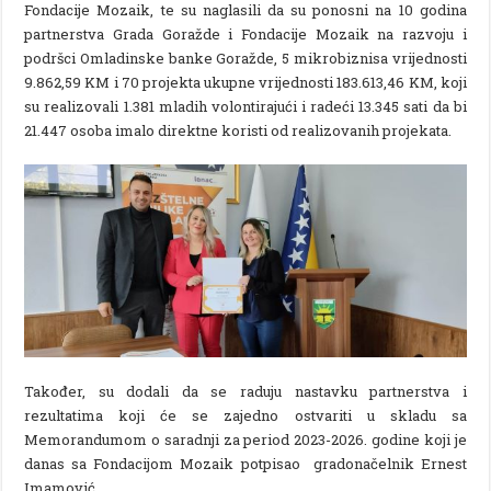
Fondacije Mozaik, te su naglasili da su ponosni na 10 godina
partnerstva Grada Goražde i Fondacije Mozaik na razvoju i
podršci Omladinske banke Goražde, 5 mikrobiznisa vrijednosti
9.862,59 KM i 70 projekta ukupne vrijednosti 183.613,46 KM, koji
su realizovali 1.381 mladih volontirajući i radeći 13.345 sati da bi
21.447 osoba imalo direktne koristi od realizovanih projekata.
Također, su dodali da se raduju nastavku partnerstva i
rezultatima koji će se zajedno ostvariti u skladu sa
Memorandumom o saradnji za period 2023-2026. godine koji je
danas sa Fondacijom Mozaik potpisao gradonačelnik Ernest
Imamović .