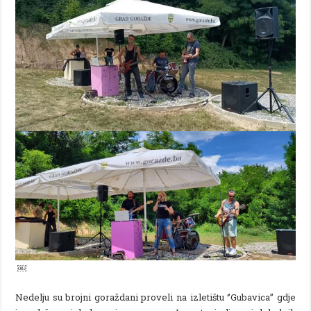
￼
Nedelju su brojni goraždani proveli na izletištu ‘’Gubavica’’ gdje