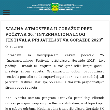
SJAJNA ATMOSFERA U GORAŽDU PRED
POČETAK 26. ‘’INTERNACIONALNOG
FESTIVALA PRIJATELJSTVA GORAŽDE 2023’’
31/07/2023
Goraždani sa nestrpljenjem čekaju početak 26.
‘’Internacionalnog Festivala prijateljstva Goražde 2023’’, koji
počinje u utorak 01. augusta. U naš grad stižu brojni gosti i
prijatelji širom svijeta. Organizacioni odbor ovogodišnjeg
Festivala potrudio se da napravi bogat i raznovrstan sadržaj. Cilj
je vratiti Festivalu stari sjaj po čemu je Goražde prepoznatljivo
širom regije i svijeta.
Kao uvertira samom program Festivala proteklog vikenda
održan je sjajan program predfestivalskih dana, u sklopu kojeg
je u subotu održana Međunarodna trka prijateljstva Goražde 5K,