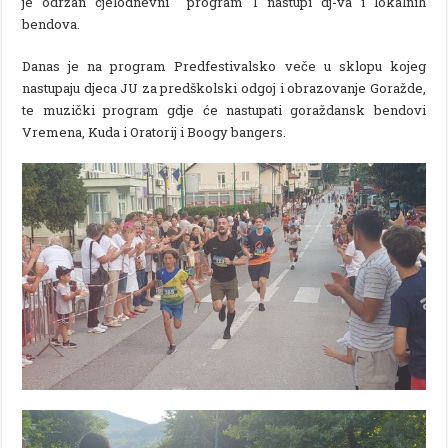
je održan cjelodnevni program I nastupi dj-va i lokalnih
bendova.
Danas je na program Predfestivalsko veče u sklopu kojeg
nastupaju djeca JU za predškolski odgoj i obrazovanje Goražde,
te muzički program gdje će nastupati goraždansk bendovi
Vremena, Kuda i Oratorij i Boogy bangers.