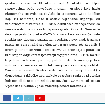
gradovi iz sastava RS ukupno njih 5, ukoliko u daljim
razgovorima bude potvrđeno i ostali gradovi koji imaju
ekonomsku opravdanost dovlačenja tog smeća, zbog količine
koju mi nemamo, ulaze u sastav regionalne deponije. Od
nadležnog Ministarstva iz RS smo dobili načelnu saglasnost da
nemaju ništa protiv da se ta deponija gradi u Goraždu. Smisao te
deponije je da će preko 60-70 % smeća koje se dovuče bude
reciklirano, deponija samim tim produžava svoj vijek trajanja i
paralerno ćemo raditi projekat zatvaranja postojeće deponije i
ovom prilikom se želim zahvaliti PVJ Goražde koja je pokazala
brzi stepen odgovora u rješavanju tog problema, JKP ”6 martu”
ti ljudi su izašli kao i po drugi put Goraždeputevima, gdje bez
njihove mehanizacije ne bi bilo moguće izvršiti ovaj zadatak.
Danas smo sazvali Gradski štab treću vanredu sjednicu GŠ i
donijećemo zaključke u formi koje se trebaju realizovati.Odluka
koja postoji da se promjeni da u sastav Štaba CZ mora ući i organ
Vijeća da i direktno Vijeće bude uključeno u rad štaba CZ. ”