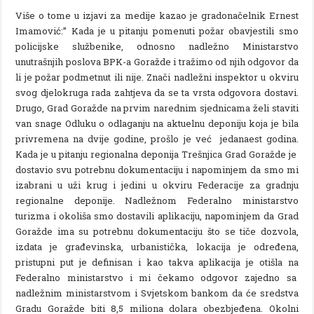
Više o tome u izjavi za medije kazao je gradonačelnik Ernest
Imamović:” Kada je u pitanju pomenuti požar obavjestili smo
policijske službenike, odnosno nadležno Ministarstvo
unutrašnjih poslova BPK-a Goražde i tražimo od njih odgovor da
li je požar podmetnut ili nije. Znači nadležni inspektor u okviru
svog djelokruga rada zahtjeva da se ta vrsta odgovora dostavi.
Drugo, Grad Goražde na prvim narednim sjednicama želi staviti
van snage Odluku o odlaganju na aktuelnu deponiju koja je bila
privremena na dvije godine, prošlo je već jedanaest godina.
Kada je u pitanju regionalna deponija Trešnjica Grad Goražde je
dostavio svu potrebnu dokumentaciju i napominjem da smo mi
izabrani u uži krug i jedini u okviru Federacije za gradnju
regionalne deponije. Nadležnom Federalno ministarstvo
turizma i okoliša smo dostavili aplikaciju, napominjem da Grad
Goražde ima su potrebnu dokumentaciju što se tiče dozvola,
izdata je građevinska, urbanistička, lokacija je određena,
pristupni put je definisan i kao takva aplikacija je otišla na
Federalno ministarstvo i mi čekamo odgovor zajedno sa
nadležnim ministarstvom i Svjetskom bankom da će sredstva
Gradu Goražde biti 8,5 miliona dolara obezbjeđena. Okolni