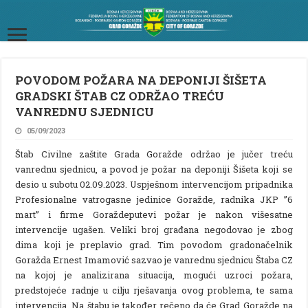
POVODOM POŽARA NA DEPONIJI ŠIŠETA
GRADSKI ŠTAB CZ ODRŽAO TREĆU
VANREDNU SJEDNICU
05/09/2023
Štab Civilne zaštite Grada Goražde održao je jučer treću
vanrednu sjednicu, a povod je požar na deponiji Šišeta koji se
desio u subotu 02.09.2023. Uspješnom intervencijom pripadnika
Profesionalne vatrogasne jedinice Goražde, radnika JKP ”6
mart” i firme Goraždeputevi požar je nakon višesatne
intervencije ugašen. Veliki broj građana negodovao je zbog
dima koji je preplavio grad. Tim povodom gradonačelnik
Goražda Ernest Imamović sazvao je vanrednu sjednicu Štaba CZ
na kojoj je analizirana situacija, mogući uzroci požara,
predstojeće radnje u cilju rješavanja ovog problema, te sama
intervencija. Na štabu je također rečeno da će Grad Goražde na