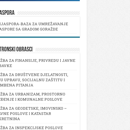
JASPORA
IJASPORA-BAZA ZA UMREŽAVANJE
ASPORE SA GRADOM GORAŽDE
TRONSKI OBRASCI
ŽBA ZA FINANSIJE, PRIVREDU I JAVNE
BAVKE
ŽBA ZA DRUŠTVENE DJELATNOSTI,
U UPRAVU, SOCIJALNU ZAŠTITU I
AMBENA PITANJA
ŽBA ZA URBANIZAM, PROSTORNO
EĐENJE I KOMUNALNE POSLOVE
ŽBA ZA GEODETSKE, IMOVINSKO –
VNE POSLOVE I KATASTAR
KRETNINA
ŽBA ZA INSPEKCIJSKE POSLOVE