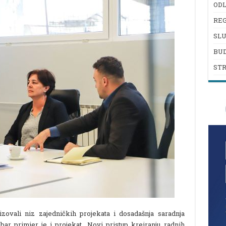
ODL
REG
SL
BU
ST
zovali niz zajedničkih projekata i dosadašnja saradnja
ar primjer je i projekat „Novi pristup kreiranju radnih