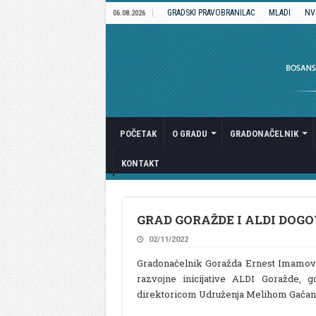
GRADSKI PRAVOBRANILAC
MLADI
NV
06.08.2026
POČETAK
O GRADU
GRADONAČELNIK
KONTAKT
GRAD GORAŽDE I ALDI DOG
02/11/2022
Gradonačelnik Goražda Ernest Imamović
razvojne inicijative ALDI Goražde, 
direktoricom Udruženja Melihom Gačani