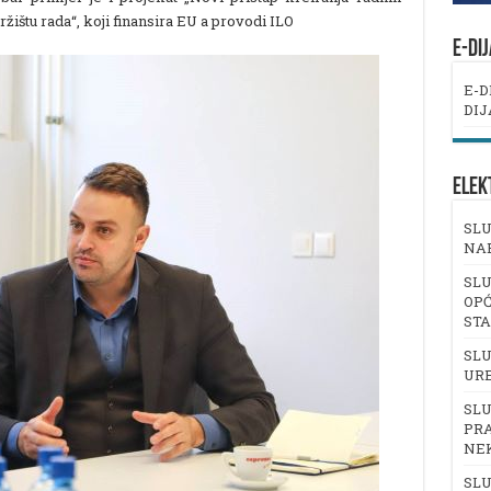
žištu rada“, koji finansira EU a provodi ILO
E-DI
E-D
DIJ
ELEK
SLU
NA
SLU
OPĆ
ST
SLU
UR
SLU
PRA
NE
SLU