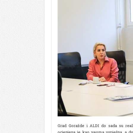
Grad Goražde i ALDI do sada su reali
ocjenjena je kao veoma uspješna, a dob