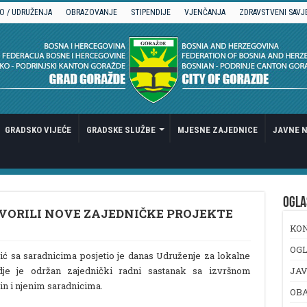
O / UDRUŽENJA
OBRAZOVANJE
STIPENDIJE
VJENČANJA
ZDRAVSTVENI SAVJ
GRADSKO VIJEĆE
GRADSKE SLUŽBE
MJESNE ZAJEDNICE
JAVNE N
OGLA
OVORILI NOVE ZAJEDNIČKE PROJEKTE
KO
OGL
 sa saradnicima posjetio je danas Udruženje za lokalne
gdje je održan zajednički radni sastanak sa izvršnom
JAV
n i njenim saradnicima.
OB