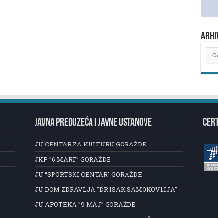
ARHI
ARH
NOV
JAVNA PREDUZEĆA I JAVNE USTANOVE
CERT
JU CENTAR ZA KULTURU GORAŽDE
JKP ”6 MART” GORAŽDE
JU “SPORTSKI CENTAR” GORAŽDE
JU DOM ZDRAVLJA ”DR ISAK SAMOKOVLIJA”
JU APOTEKA ”9 MAJ” GORAŽDE