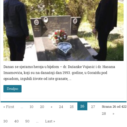
DR.DUŠANKE
VUJASIĆ
I
DR.HASANA
IMAMOVIĆA
Danas se sjećamo heroja u bijelom – dr. Dušanke Vujasić i dr. Hasana
Imamovića, koji su na današnji dan 1993. godine, u Goraždu pod
opsadom, izgubili živote od iste granate, …
Detaljno
26
« First
...
10
20
«
24
25
27
Strana 26 od 422
28
»
30
40
50
...
Last »