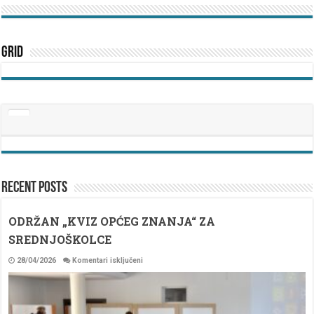
Grid
Recent Posts
ODRŽAN „KVIZ OPĆEG ZNANJA“ ZA
SREDNJOŠKOLCE
za
28/04/2026
Komentari isključeni
ODRŽAN
„KVIZ
OPĆEG
ZNANJA“
ZA