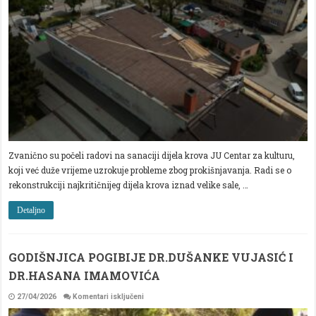
SANACIJI
DIJELA
KROVA
CENTRA
ZA
KULTURU
Zvanično su počeli radovi na sanaciji dijela krova JU Centar za kulturu,
koji već duže vrijeme uzrokuje probleme zbog prokišnjavanja. Radi se o
rekonstrukciji najkritičnijeg dijela krova iznad velike sale, …
Detaljno
GODIŠNJICA POGIBIJE DR.DUŠANKE VUJASIĆ I
DR.HASANA IMAMOVIĆA
za
27/04/2026
Komentari isključeni
GODIŠNJICA
POGIBIJE