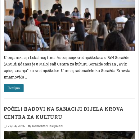
SREDNJOŠKOLCE
U organizaciji Lokalnog tima Asocijacije srednjoškolaca u BiH Goražde
(ASuBiH)danas je u Maloj sali Centra za kulturu Goražde održan „Kviz
općeg znanja“ za srednjoškolce. U ime gradonačelnika Goražda Ernesta
Imamovića …
Detaljno
POČELI RADOVI NA SANACIJI DIJELA KROVA
CENTRA ZA KULTURU
za
27/04/2026
Komentari isključeni
POČELI
RADOVI
NA