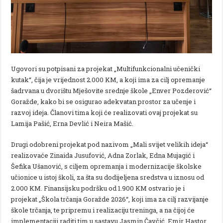
Ugovori su potpisani za projekat „Multifunkcionalni učenički
kutak“, čija je vrijednost 2.000 KM, a koji ima za cilj opremanje
šadrvana u dvorištu Mješovite srednje škole „Enver Pozderović“
Goražde, kako bi se osigurao adekvatan prostor za učenje i
razvoj ideja. Članovi tima koji će realizovati ovaj projekat su
Lamija Pašić, Erna Devlić i Neira Mašić.
Drugi odobreni projekat pod nazivom „Mali svijet velikih ideja“
realizovaće Zinaida Jusufović, Adna Zorlak, Edna Mujagić i
Šefika Ušanović, s ciljem opremanja i modernizacije školske
učionice u istoj školi, za šta su dodijeljena sredstva u iznosu od
2.000 KM. Finansijsku podršku od 1.900 KM ostvario je i
projekat „Škola trčanja Goražde 2026“, koji ima za cilj razvijanje
škole trčanja, te pripremu i realizaciju treninga, a na čijoj će
implementaciji raditi tim u sastavu Jasmin Čavčić, Emir Hastor,