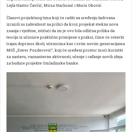
Lejla Hastor Čavčić, Mirza Starhonić i Muris Oković.
Članovi projektnog tima koji će raditi na uređenju šadrvana
izrazili su zahvalnost na prilici da kroz projekat steknu nova
znanja i vještine, ističući da im je ovo bila odlična prilika da
teoriju iz učionice praktično primijene u praksi, čime će ostaviti
trajan doprinos školi, učenicima kao i svim novim generacijama
MSŠ „Enver Pozderović“, koji će uređeni prostor moći koristiti
za nastavu, vannastavne aktivnosti, učenje i rađanje novih ideja
za buduće projekte Omladinske banke.