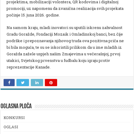
projektima, mobilizaciji volontera, QR kodovima i digitalnoj
promociji, uz napomenu da zvanična realizacija svih projekata
počinje 15. juna 2026. godine.
Na samom kraju, mladi inovatori su uputili iskrenu zahvalnost
Gradu Goražde, Fondaciji Mozaik i Omladinskoj banci, bez čije
podrške i prepoznavanja njihovog truda ova pozitivna priča ne
bi bila moguća, te su se iskoristili prilikom da u ime mladih iz
Goražda zažele uspjeh našim Zmajevima u večerašnjoj, prvoj
utakici, Svjetskog prvenstva u fudbalu koju igraju protiv
reprezentacije Kanade.
OGLASNA PLOČA
KONKURSI
OGLASI