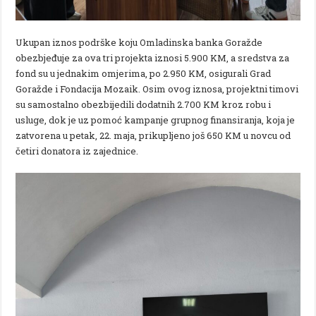
Ukupan iznos podrške koju Omladinska banka Goražde
obezbjeđuje za ova tri projekta iznosi 5.900 KM, a sredstva za
fond su u jednakim omjerima, po 2.950 KM, osigurali Grad
Goražde i Fondacija Mozaik. Osim ovog iznosa, projektni timovi
su samostalno obezbijedili dodatnih 2.700 KM kroz robu i
usluge, dok je uz pomoć kampanje grupnog finansiranja, koja je
zatvorena u petak, 22. maja, prikupljeno još 650 KM u novcu od
četiri donatora iz zajednice.