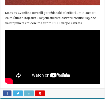
Stazu su zvanično otvorili goraždanski atletičari Emir Hastor i
Zaim Šuman koji su u u svijetu atletike ostvarili velike uspjehe
na brojnim takmičenjima širom BiH, Europe i svijeta.