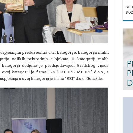
SLU
POŽ
juspješnijim preduzećima u tri kategorije: kategorija malih
gorija velikih privrednih subjekata. U kategoriji malih
 kategoriji dodjelio je predsjedavajući Gradskog vijeća
 ovoj kategoriji je firma TZS ”EXPORT-IMPORT” d.o.o., a
spješnija u ovoj kategoriji je firma ”EBI” d.o.o. Goražde.