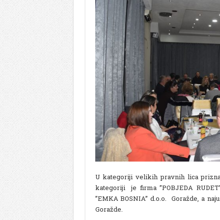
U kategoriji velikih pravnih lica priz
kategoriji je firma ”POBJEDA RUDET” d
”EMKA BOSNIA” d.o.o. Goražde, a najusp
Goražde.