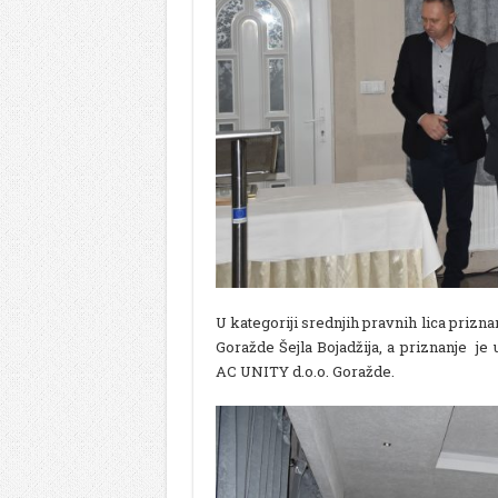
U kategoriji srednjih pravnih lica prizn
Goražde Šejla Bojadžija, a priznanje j
AC UNITY d.o.o. Goražde.