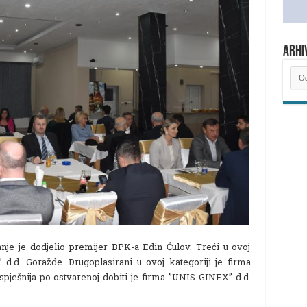
ARHI
ARH
NOV
nanje je dodjelio premijer BPK-a Edin Ćulov. Treći u ovoj
.d. Goražde. Drugoplasirani u ovoj kategoriji je firma
ješnija po ostvarenoj dobiti je firma ”UNIS GINEX” d.d.