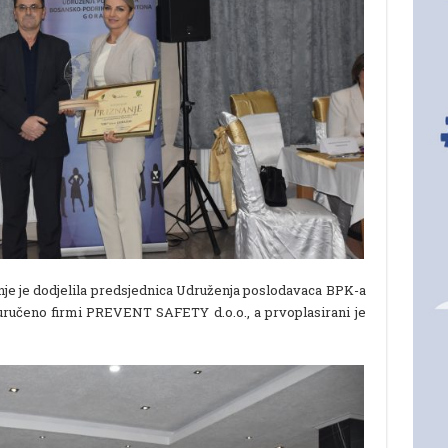
anje je dodjelila predsjednica Udruženja poslodavaca BPK-a
e uručeno firmi PREVENT SAFETY d.o.o., a prvoplasirani je