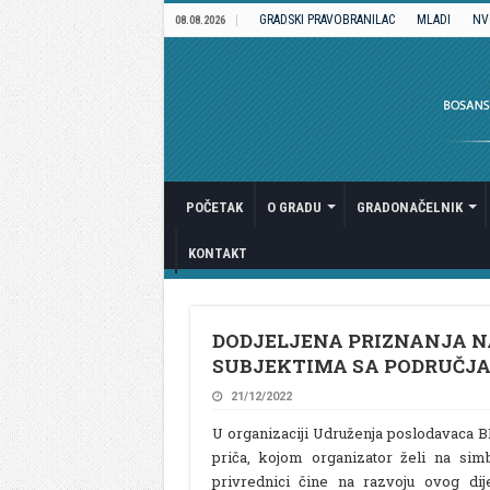
GRADSKI PRAVOBRANILAC
MLADI
NV
08.08.2026
POČETAK
O GRADU
GRADONAČELNIK
KONTAKT
DODJELJENA PRIZNANJA N
SUBJEKTIMA SA PODRUČJA B
21/12/2022
U organizaciji Udruženja poslodavaca B
priča, kojom organizator želi na sim
privrednici čine na razvoju ovog dij