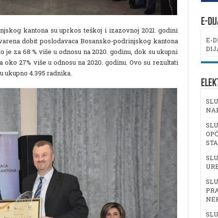
E-DI
jskog kantona su uprkos teškoj i izazovnoj 2021. godini
E-D
stvarena dobit poslodavaca Bosansko-podrinjskog kantona
DIJ
to je za 68 % više u odnosu na 2020. godinu, dok su ukupni
za oko 27% više u odnosu na 2020. godinu. Ovo su rezultati
ju ukupno 4.395 radnika.
ELEK
SLU
NA
SLU
OPĆ
ST
SLU
UR
SLU
PRA
NE
SLU