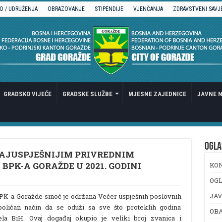
O / UDRUŽENJA
OBRAZOVANJE
STIPENDIJE
VJENČANJA
ZDRAVSTVENI SAVJ
GRADSKO VIJEĆE
GRADSKE SLUŽBE
MJESNE ZAJEDNICE
JAVNE N
OGLA
AJUSPJEŠNIJIM PRIVREDNIM
PK-A GORAŽDE U 2021. GODINI
KO
OGL
JAV
PK-a Goražde sinoć je održana Večer uspješnih poslovnih
boličan način da se oduži sa sve što proteklih godina
OB
ela BiH. Ovaj događaj okupio je veliki broj zvanica i