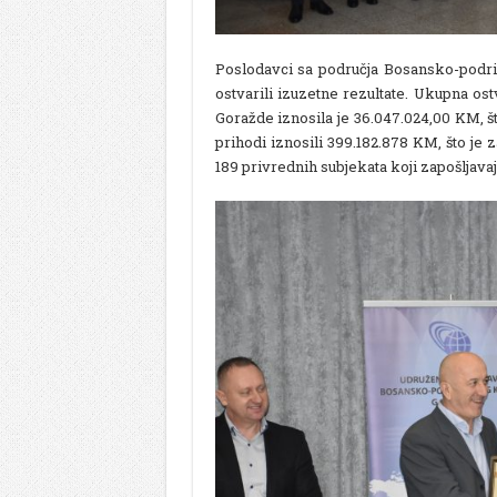
Poslodavci sa područja Bosansko-podrin
ostvarili izuzetne rezultate. Ukupna o
Goražde iznosila je 36.047.024,00 KM, š
prihodi iznosili 399.182.878 KM, što je 
189 privrednih subjekata koji zapošljava