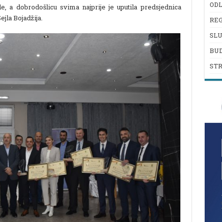
ODL
, a dobrodošlicu svima najprije je uputila predsjednica
jla Bojadžija.
REG
SL
BU
ST