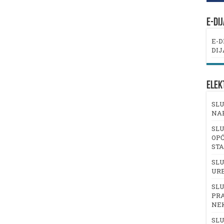
E-DI
E-D
DIJ
ELEK
SLU
NA
SLU
OPĆ
ST
SLU
UR
SLU
PRA
NE
SLU