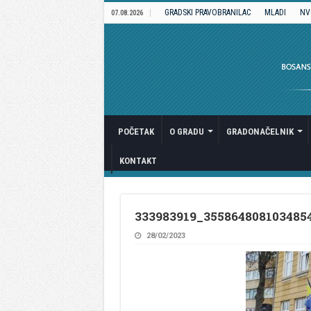
GRADSKI PRAVOBRANILAC
MLADI
NV
07.08.2026
POČETAK
O GRADU
GRADONAČELNIK
KONTAKT
333983919_355864808103485
28/02/2023