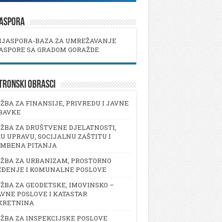
JASPORA
IJASPORA-BAZA ZA UMREŽAVANJE
ASPORE SA GRADOM GORAŽDE
TRONSKI OBRASCI
ŽBA ZA FINANSIJE, PRIVREDU I JAVNE
BAVKE
ŽBA ZA DRUŠTVENE DJELATNOSTI,
U UPRAVU, SOCIJALNU ZAŠTITU I
AMBENA PITANJA
ŽBA ZA URBANIZAM, PROSTORNO
EĐENJE I KOMUNALNE POSLOVE
ŽBA ZA GEODETSKE, IMOVINSKO –
VNE POSLOVE I KATASTAR
KRETNINA
ŽBA ZA INSPEKCIJSKE POSLOVE