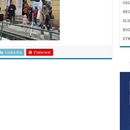
ODL
REG
SL
BU
ST
LinkedIn
Pinterest