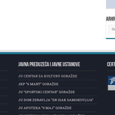
ARHI
ARH
NOV
JAVNA PREDUZEĆA I JAVNE USTANOVE
CERT
JU CENTAR ZA KULTURU GORAŽDE
JKP ”6 MART” GORAŽDE
JU “SPORTSKI CENTAR” GORAŽDE
JU DOM ZDRAVLJA ”DR ISAK SAMOKOVLIJA”
JU APOTEKA ”9 MAJ” GORAŽDE