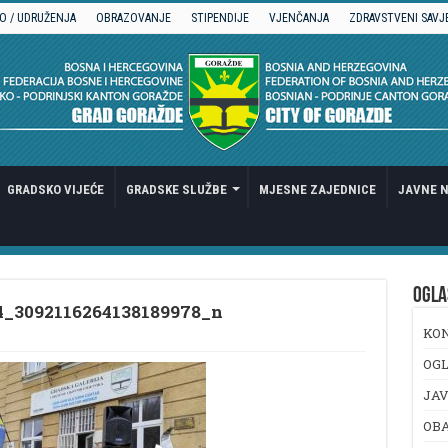
O / UDRUŽENJA
OBRAZOVANJE
STIPENDIJE
VJENČANJA
ZDRAVSTVENI SAVJ
GRADSKO VIJEĆE
GRADSKE SLUŽBE
MJESNE ZAJEDNICE
JAVNE N
OGLA
4_3092116264138189978_n
KO
OGL
JAV
OB