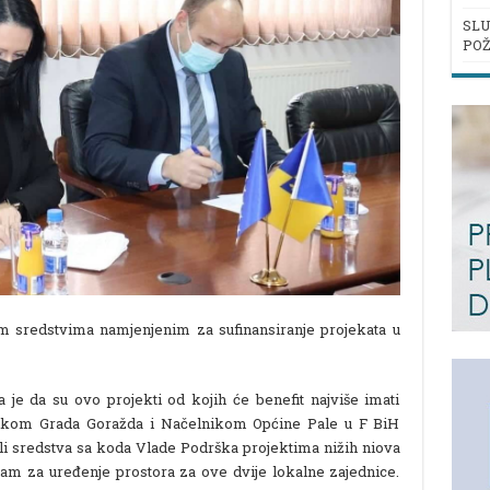
SLU
POŽ
im sredstvima namjenjenim za sufinansiranje projekata u
je da su ovo projekti od kojih će benefit najviše imati
ikom Grada Goražda i Načelnikom Općine Pale u F BiH
ili sredstva sa koda Vlade Podrška projektima nižih niova
izam za uređenje prostora za ove dvije lokalne zajednice.