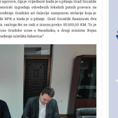
 ugovore, čija je vrijednost kada je u pitanju Grad Goražde
nsirati izgradnju određenih lokalnih putnih pravaca na
uređenje Gradske art Galerije zamjenom stolarije koja je
de BPK-a kada je u pitanju Grad Goražde finansirati dva
iz razloga što se radi o iznosu preko 55.000,00 KM. To je
sno Gradske zone u Rasadniku, a drugi ministar Bojan
eđenje izletišta Gubavica.”