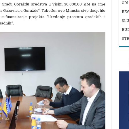
ODL
 Gradu Goraždu sredstva u visini 30.000,00 KM na ime
šta Gubavica u Goraždu”. Također ovo Ministarstvo dodjelilo
REG
ufinansiranje projekta ”Uređenje prostora gradskih i
SL
sadnik”.
BU
ST