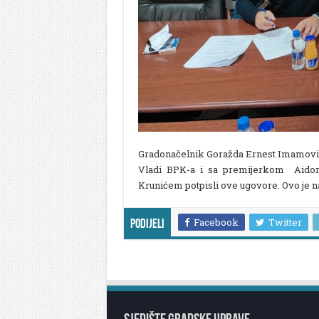
Gradonačelnik Goražda Ernest Imamović 
Vladi BPK-a i sa premijerkom Aido
Krunićem potpisli ove ugovore. Ovo je n
Facebook
Twitter
Podijeli