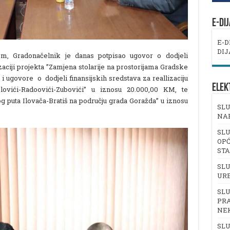
E-DI
E-D
DIJ
 Gradonačelnik je danas potpisao ugovor o dodjeli
zaciji projekta ”Zamjena stolarije na prostorijama Gradske
 i ugovore o dodjeli finansijskih sredstava za reallizaciju
ELEK
jlovići-Radoovići-Zubovići” u iznosu 20.000,00 KM, te
og puta Ilovača-Bratiš na području grada Goražda” u iznosu
SLU
NA
SLU
OPĆ
ST
SLU
UR
SLU
PRA
NE
SLU