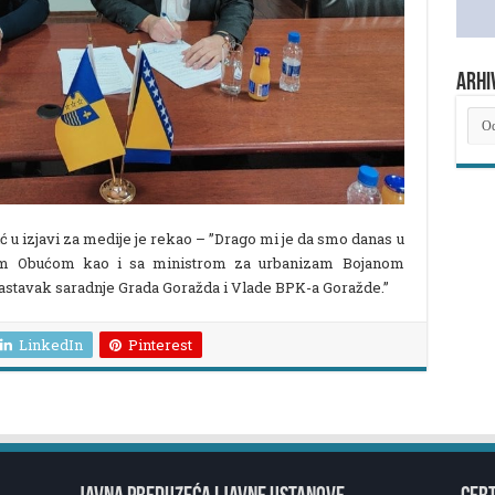
ARHI
ARH
NOV
u izjavi za medije je rekao – ”Drago mi je da smo danas u
m Obućom kao i sa ministrom za urbanizam Bojanom
astavak saradnje Grada Goražda i Vlade BPK-a Goražde.”
LinkedIn
Pinterest