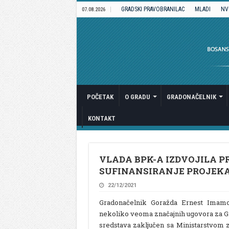
GRADSKI PRAVOBRANILAC
MLADI
NV
07.08.2026
POČETAK
O GRADU
GRADONAČELNIK
KONTAKT
VLADA BPK-A IZDVOJILA PR
SUFINANSIRANJE PROJEKA
22/12/2021
Gradonačelnik Goražda Ernest Imamo
nekoliko veoma značajnih ugovora za Gr
sredstava zaključen sa Ministarstvom z