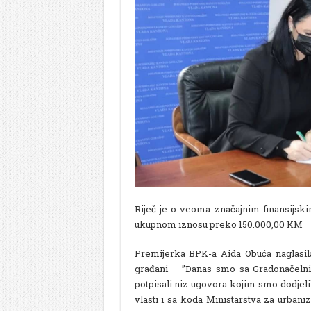
Riječ je o veoma značajnim finansijsk
ukupnom iznosu preko 150.000,00 KM
Premijerka BPK-a Aida Obuća naglasila 
građani – ”Danas smo sa Gradonačeln
potpisali niz ugovora kojim smo dodjel
vlasti i sa koda Ministarstva za urban