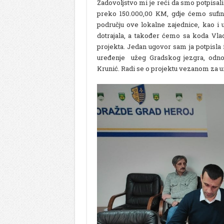
Zadovoljstvo mi je reći da smo potpisalii
preko 150.000,00 KM, gdje ćemo sufina
području ove lokalne zajednice, kao i 
dotrajala, a također ćemo sa koda Vla
projekta. Jedan ugovor sam ja potpisla 
uređenje užeg Gradskog jezgra, odno
Krunić. Radi se o projektu vezanom za ur