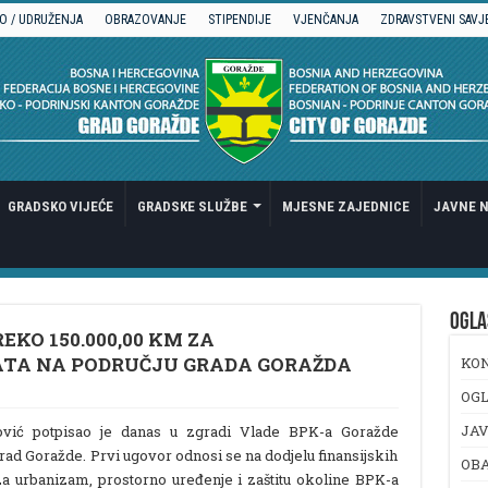
O / UDRUŽENJA
OBRAZOVANJE
STIPENDIJE
VJENČANJA
ZDRAVSTVENI SAVJ
GRADSKO VIJEĆE
GRADSKE SLUŽBE
MJESNE ZAJEDNICE
JAVNE N
OGLA
EKO 150.000,00 KM ZA
TA NA PODRUČJU GRADA GORAŽDA
KO
OGL
JAV
vić potpisao je danas u zgradi Vlade BPK-a Goražde
ad Goražde. Prvi ugovor odnosi se na dodjelu finansijskih
OB
a urbanizam, prostorno uređenje i zaštitu okoline BPK-a