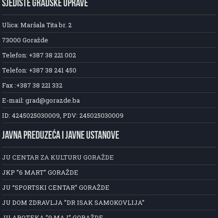
SJEDIŠTE GRADSKE UPRAVE
Ulica: Maršala Tita br. 2
73000 Goražde
Telefon: +387 38 221 002
Telefon: +387 38 241 450
Fax :+387 38 221 332
E-mail: grad@gorazde.ba
ID: 4245025030009, PDV: 245025030009
JAVNA PREDUZEĆA I JAVNE USTANOVE
JU CENTAR ZA KULTURU GORAŽDE
JKP ”6 MART” GORAŽDE
JU “SPORTSKI CENTAR” GORAŽDE
JU DOM ZDRAVLJA ”DR ISAK SAMOKOVLIJA”
JU APOTEKA ”9 MAJ” GORAŽDE