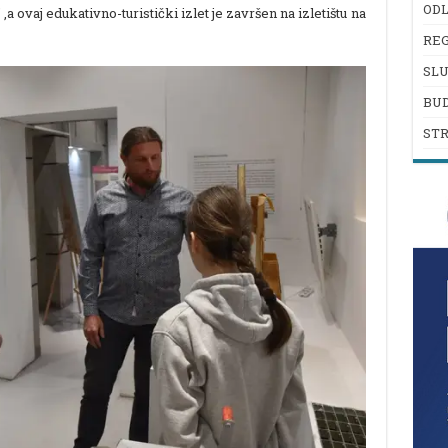
ODL
a ovaj edukativno-turistički izlet je završen na izletištu na
REG
SL
BU
ST