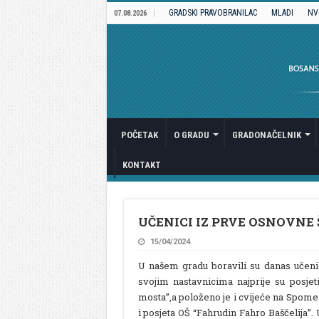
GRADSKI PRAVOBRANILAC
MLADI
NV
07.08.2026
POČETAK
O GRADU
GRADONAČELNIK
KONTAKT
UČENICI IZ PRVE OSNOVNE 
15/04/2024
U našem gradu boravili su danas učeni
svojim nastavnicima najprije su posjet
mosta”,a položeno je i cvijeće na Spomen 
i posjeta OŠ “Fahrudin Fahro Baščelija”. 