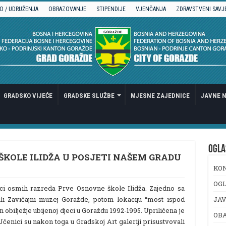
O / UDRUŽENJA
OBRAZOVANJE
STIPENDIJE
VJENČANJA
ZDRAVSTVENI SAVJ
GRADSKO VIJEĆE
GRADSKE SLUŽBE
MJESNE ZAJEDNICE
JAVNE N
OGLA
ŠKOLE ILIDŽA U POSJETI NAŠEM GRADU
KO
OGL
ci osmih razreda Prve Osnovne škole Ilidža. Zajedno sa
ili Zavičajni muzej Goražde, potom lokaciju “most ispod
JAV
obilježje ubijenoj djeci u Goraždu 1992-1995. Upriličena je
OB
Učenici su nakon toga u Gradskoj Art galeriji prisustvovali