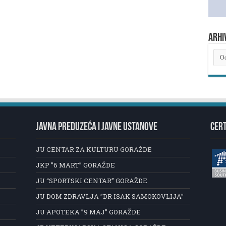
ARHI
ARH
NOV
JAVNA PREDUZEĆA I JAVNE USTANOVE
CERT
JU CENTAR ZA KULTURU GORAŽDE
JKP ”6 MART” GORAŽDE
JU “SPORTSKI CENTAR” GORAŽDE
JU DOM ZDRAVLJA ”DR ISAK SAMOKOVLIJA”
JU APOTEKA ”9 MAJ” GORAŽDE