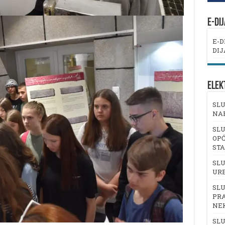
E-DI
E-D
DIJ
ELEK
SLU
NA
SLU
OPĆ
ST
SLU
UR
SLU
PRA
NE
SLU