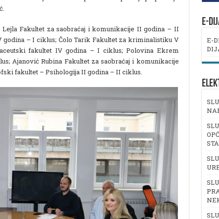
ć.
E-DI
Lejla Fakultet za saobraćaj i komunikacije II godina – II
godina – I ciklus; Čolo Tarik Fakultet za kriminalistiku V
E-D
DIJ
aceutski fakultet IV godina – I ciklus; Polovina Ekrem
klus; Ajanović Rubina Fakultet za saobraćaj i komunikacije
fski fakultet – Psihologija II godina – II ciklus.
ELEK
SLU
NA
SLU
OPĆ
ST
SLU
UR
SLU
PRA
NE
SLU