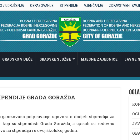
O / UDRUŽENJA
OBRAZOVANJE
STIPENDIJE
VJENČANJA
ZDRAVSTVENI SAVJ
GRADSKO VIJEĆE
GRADSKE SLUŽBE
MJESNE ZAJEDNICE
JAVNE N
OGLA
IPENDIJE GRADA GORAŽDA
KO
OGL
rganizovano potpisivanje ugovora o dodjeli stipendija za
koji su stipendisti Grada Goražda, a upisali su redovno
JAV
o na stipendiju i u ovoj školskoj godini.
OB