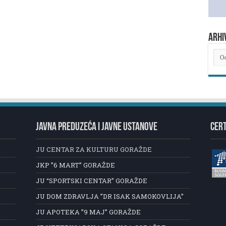
ARHI
ARH
NOV
JAVNA PREDUZEĆA I JAVNE USTANOVE
CERT
JU CENTAR ZA KULTURU GORAŽDE
JKP ”6 MART” GORAŽDE
JU “SPORTSKI CENTAR” GORAŽDE
JU DOM ZDRAVLJA ”DR ISAK SAMOKOVLIJA”
JU APOTEKA ”9 MAJ” GORAŽDE