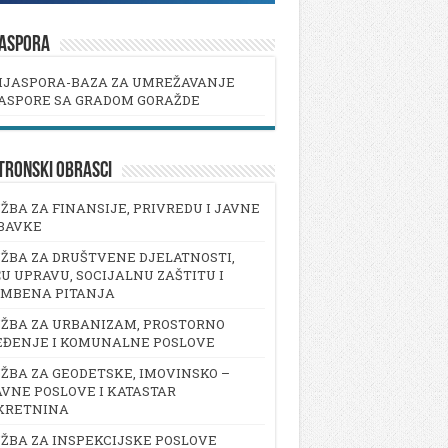
JASPORA
IJASPORA-BAZA ZA UMREŽAVANJE
ASPORE SA GRADOM GORAŽDE
TRONSKI OBRASCI
ŽBA ZA FINANSIJE, PRIVREDU I JAVNE
BAVKE
ŽBA ZA DRUŠTVENE DJELATNOSTI,
U UPRAVU, SOCIJALNU ZAŠTITU I
AMBENA PITANJA
ŽBA ZA URBANIZAM, PROSTORNO
EĐENJE I KOMUNALNE POSLOVE
ŽBA ZA GEODETSKE, IMOVINSKO –
VNE POSLOVE I KATASTAR
KRETNINA
ŽBA ZA INSPEKCIJSKE POSLOVE