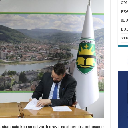
ODL
REG
SL
BU
ST
udenata koji su ostvarili pravo na stipendiju potpisao je