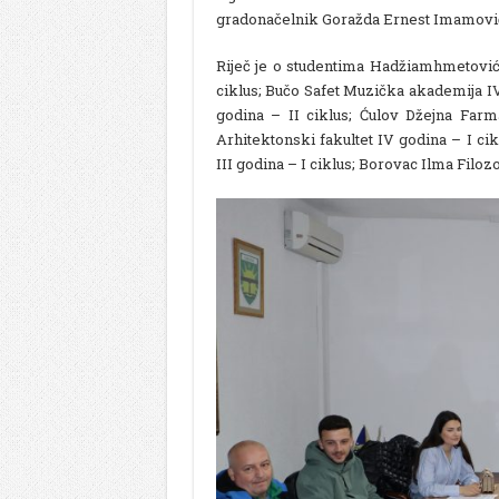
gradonačelnik Goražda Ernest Imamovi
Riječ je o studentima Hadžiamhmetović 
ciklus; Bučo Safet Muzička akademija IV 
godina – II ciklus; Ćulov Džejna Farm
Arhitektonski fakultet IV godina – I ci
III godina – I ciklus; Borovac Ilma Filozo