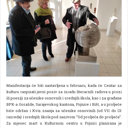
Manifestacija će biti nastavljena u februaru, kada će Centar za
kulturu raspisati javni poziv za izradu literarnih radova u prozi
ili poeziji za učenike osnovnih i srednjih škola, kao i za građane
BPK-a Goražde, Sarajevskog kantona, Fojnice i BiH, a u proljeće
biće održan i Kviz znanja za učenike osnovinih (od VII do IX
razreda) i srednjih škola pod nazivom ”Od proljeća do proljeća”.
Za mjesec mart u Kulturnom centru u Fojnici planirana je