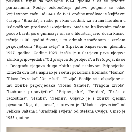
pokušaja, uspio da pobjegne 1944. godine i da se pridruži
partizanima. Poslije oslobođenja gotovo potpuno se odao
književnom radu. Od 1948. do 1951. godine uređivao je književni
časopis ”Brazda”, a radio je i kao urednik za stranu literaturu u
izdavačkom preduzeću »Svjetlost«. Mada se književnim radom
počeo baviti još u gimnaziji, on se u literaturi javio dosta kasno,
tačnije u 38. godini života, i to odmah zapaženom i zrelom
pripovjetkom ”Rajina avlija” u Srpskom književnom glasniku
1927. godine. Godine 1929. izašla je u Sarajevu prva njegova
zbirka pripovjedaka ”Od proljeća do proljeća”, a 1936. pojavila se
u Beogradu njegova druga zbirka pod naslovom Pripovjetke.
Između dva rata napisao je i četiri pozorišna komada: ”Hanka”,
”Plava Jevrejka”, ”On je lud” i ”Fuzija”. Poslije rata objavljene su
mu zbirke pripovjedaka ”Nosač Samuel”, ”Tragom života”,
”Izabrane pripovijetke”, ”Pripovijetke”, ”Đerdan”, ”Priča o
radostima”, ”Hanka”, ”Nemiri”. Objavio je i zbirku dječijih
pjesama ”Dija, dija pesa”, a preveo je ”Mladost vjeverice” od
Feliksa Saltana i ”Graditelji svijeta” od Stefana Cvajga. Umro je
1955. godine.