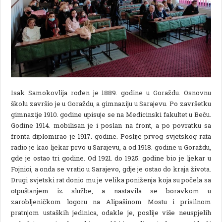
Isak Samokovlija rođen je 1889. godine u Goraždu. Osnovnu
školu završio je u Goraždu, a gimnaziju u Sarajevu. Po završetku
gimnazije 1910. godine upisuje se na Medicinski fakultet u Beču.
Godine 1914. mobilisan je i poslan na front, a po povratku sa
fronta diplomirao je 1917. godine. Poslije prvog svjetskog rata
radio je kao ljekar prvo u Sarajevu, a od 1918. godine u Goraždu,
gde je ostao tri godine. Od 1921. do 1925. godine bio je ljekar u
Fojnici, a onda se vratio u Sarajevo, gdje je ostao do kraja života.
Drugi svjetski rat donio mu je velika poniženja koja su počela sa
otpuštanjem iz službe, a nastavila se boravkom u
zarobljeničkom logoru na Alipašinom Mostu i prisilnom
pratnjom ustaških jedinica, odakle je, poslije više neuspjelih