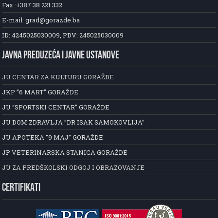
Fax :+387 38 221 332
E-mail: grad@gorazde.ba
ID: 4245025030009, PDV: 245025030009
JAVNA PREDUZEĆA I JAVNE USTANOVE
JU CENTAR ZA KULTURU GORAŽDE
JKP ”6 MART” GORAŽDE
JU “SPORTSKI CENTAR” GORAŽDE
JU DOM ZDRAVLJA ”DR ISAK SAMOKOVLIJA”
JU APOTEKA ”9 MAJ” GORAŽDE
JP VETERINARSKA STANICA GORAŽDE
JU ZA PREDŠKOLSKI ODGOJ I OBRAZOVANJE
CERTIFIKATI