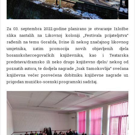
Za 03. septembra 2022.godine planirano je otvaranje Izložbe
slika nastalih na Likovnoj koloniji „Festivala prijateljstva“
rađenih na temu Goražda, Drine ili nekog značajnog likovnog
umjetnika, zatim promocija novih objavljenih djela
bosanskohercegovačkih književnika, kao i Teatarska
predstava/dramsko ili neko drugo književno djelo/ nekog od
poznatih autora, te dodjela nagrade „Isak Samokovlija“ svečana
književna večer posvećena dobitniku književne nagrade uz
prigodan muzičko-scenski programski sadržaj.