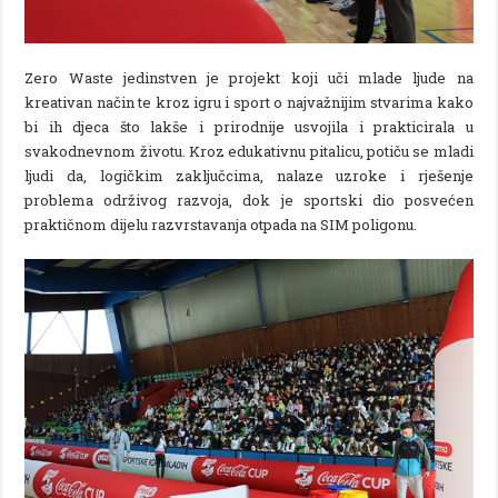
Zero Waste jedinstven je projekt koji uči mlade ljude na
kreativan način te kroz igru i sport o najvažnijim stvarima kako
bi ih djeca što lakše i prirodnije usvojila i prakticirala u
svakodnevnom životu. Kroz edukativnu pitalicu, potiču se mladi
ljudi da, logičkim zaključcima, nalaze uzroke i rješenje
problema održivog razvoja, dok je sportski dio posvećen
praktičnom dijelu razvrstavanja otpada na SIM poligonu.