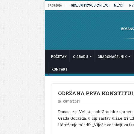
GRADSKI PRAVOBRANILAC
MLADI
NV
07.08.2026
POČETAK
O GRADU
GRADONAČELNIK
KONTAKT
ODRŽANA PRVA KONSTITUI
08/10/2021
Danas je u Velikoj sali Gradske uprave 
Grada Goražda, u čiji sastav ulaze tri
Udruženje mladih „Vijeće za inicijtivu i 