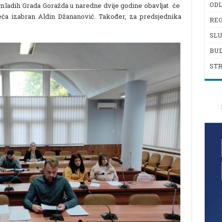
ODL
 mladih Grada Goražda u naredne dvije godine obavljat će
jeća izabran Aldin Džananović. Također, za predsjednika
REG
SL
BU
ST