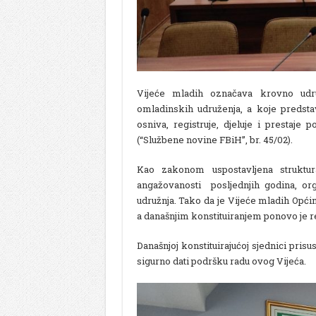
Vijeće mladih označava krovno udr
omladinskih udruženja, a koje predsta
osniva, registruje, djeluje i prestaje
(“Službene novine FBiH”, br. 45/02).
Kao zakonom uspostavljena strukt
angažovanosti posljednjih godina, or
udružnja. Tako da je Vijeće mladih Opć
a današnjim konstituiranjem ponovo je r
Današnjoj konstituirajućoj sjednici pris
sigurno dati podršku radu ovog Vijeća.