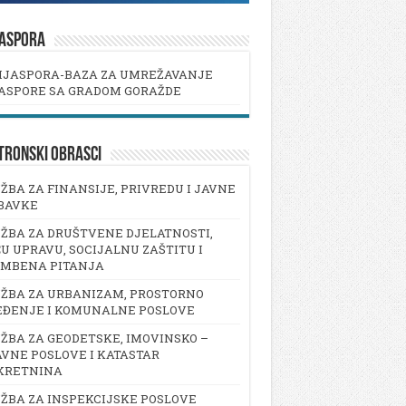
JASPORA
IJASPORA-BAZA ZA UMREŽAVANJE
ASPORE SA GRADOM GORAŽDE
TRONSKI OBRASCI
ŽBA ZA FINANSIJE, PRIVREDU I JAVNE
BAVKE
ŽBA ZA DRUŠTVENE DJELATNOSTI,
U UPRAVU, SOCIJALNU ZAŠTITU I
AMBENA PITANJA
ŽBA ZA URBANIZAM, PROSTORNO
EĐENJE I KOMUNALNE POSLOVE
ŽBA ZA GEODETSKE, IMOVINSKO –
VNE POSLOVE I KATASTAR
KRETNINA
ŽBA ZA INSPEKCIJSKE POSLOVE