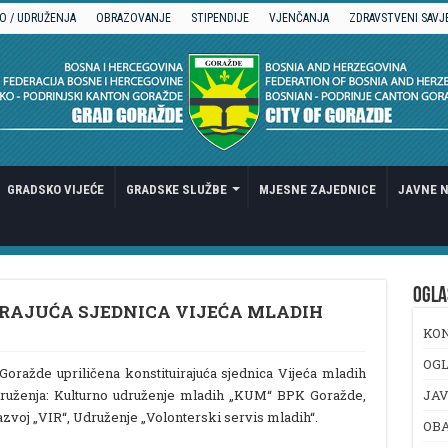
O / UDRUŽENJA
OBRAZOVANJE
STIPENDIJE
VJENČANJA
ZDRAVSTVENI SAVJ
GRADSKO VIJEĆE
GRADSKE SLUŽBE
MJESNE ZAJEDNICE
JAVNE N
OGLA
RAJUĆA SJEDNICA VIJEĆA MLADIH
KO
OGL
Goražde upriličena konstituirajuća sjednica Vijeća mladih
 udruženja: Kulturno udruženje mladih „KUM“ BPK Goražde,
JAV
razvoj „VIR“, Udruženje „Volonterski servis mladih“.
OB