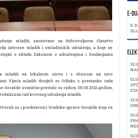
E-DI
E-D
DIJ
uženje mladih, zasnovano na dobrovoljnom članstvu
vlja interese mladih i omladinskih udruženja, a koje se
ELEK
 postojati u skladu Zakonom o udruženjima i fondacijama
SLU
NA
ura mladih na lokalnom nivou i s obzirom na nivo
SLU
gani Vijeća mladih donijeli su Odluku o prestanku rada
OPĆ
ine Goražde zvanično prestalo sa radom 08.03.2021.godine,
ST
evitaliziran rad krovnog udruženja mladih.
SLU
UR
ustvovali su i predstavnici Gradske uprave Goražde koja će
SLU
PRA
NE
SLU