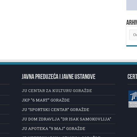
ARHI
ARH
NOV
JAVNA PREDUZEĆA I JAVNE USTANOVE
CERT
JU CENTAR ZA KULTURU GORAŽDE
JKP ”6 MART” GORAŽDE
JU “SPORTSKI CENTAR” GORAŽDE
JU DOM ZDRAVLJA ”DR ISAK SAMOKOVLIJA”
JU APOTEKA ”9 MAJ” GORAŽDE