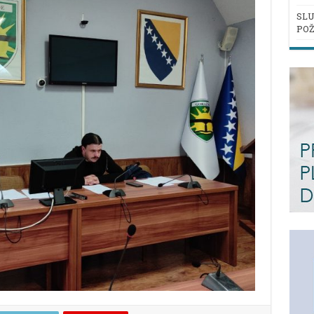
SLU
POŽ