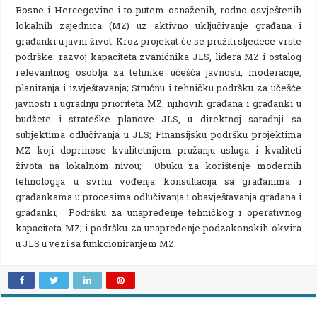
Bosne i Hercegovine i to putem osnaženih, rodno-osvještenih
lokalnih zajednica (MZ) uz aktivno uključivanje građana i
građanki u javni život. Kroz projekat će se pružiti sljedeće vrste
podrške: razvoj kapaciteta zvaničnika JLS, lidera MZ i ostalog
relevantnog osoblja za tehnike učešća javnosti, moderacije,
planiranja i izvještavanja; Stručnu i tehničku podršku za učešće
javnosti i ugradnju prioriteta MZ, njihovih građana i građanki u
budžete i strateške planove JLS, u direktnoj saradnji sa
subjektima odlučivanja u JLS; Finansijsku podršku projektima
MZ koji doprinose kvalitetnijem pružanju usluga i kvaliteti
života na lokalnom nivou; Obuku za korištenje modernih
tehnologija u svrhu vođenja konsultacija sa građanima i
građankama u procesima odlučivanja i obavještavanja građana i
građanki; Podršku za unapređenje tehničkog i operativnog
kapaciteta MZ; i podršku za unapređenje podzakonskih okvira
u JLS u vezi sa funkcioniranjem MZ.