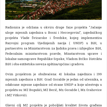
Radionica je održana u okviru druge faze projekta ”Jačanje
uloge mjesnih zajednica u Bosni i Hercegovini”, zajedničkog
projekta Vlade Švicarske i Švedske, kojeg implementira
Razvojni program Ujedinjenih nacija ( UNDP) u BiH, u
partnerstvu sa Ministarstvom za ljudska prava i izbjeglice BiH,
Federalnim ministarstvom pravde, Minstarstvom uprave i
lokalne samouprave Republike Srpske, Vladom Brčko Distrikta
BiH i oba entitetska saveza opština/općina i gradova.
Ovim projektom je obuhvaćena: 41 lokalna zajednica i 199
mjesnih zajednica u BiH. Grad Goražde je jedan od učesnika, a
odabrane mjesne zajednice od strane UNDP-a koje učestvuju u
projektu su: MZ Bogušići, MZ Berič, Mz Goražde I, Mz Orahovice
i MZ Vitkovići.
Glavni cilj MZ projekta je poboljšati kvalitet života građana