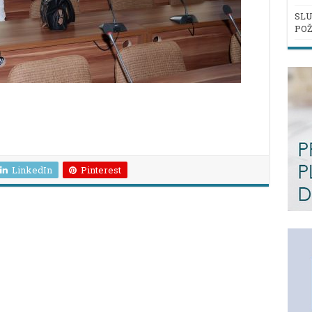
SLU
POŽ
LinkedIn
Pinterest