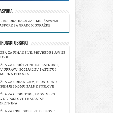
JASPORA
IJASPORA-BAZA ZA UMREŽAVANJE
ASPORE SA GRADOM GORAŽDE
TRONSKI OBRASCI
ŽBA ZA FINANSIJE, PRIVREDU I JAVNE
BAVKE
ŽBA ZA DRUŠTVENE DJELATNOSTI,
U UPRAVU, SOCIJALNU ZAŠTITU I
AMBENA PITANJA
ŽBA ZA URBANIZAM, PROSTORNO
EĐENJE I KOMUNALNE POSLOVE
ŽBA ZA GEODETSKE, IMOVINSKO –
VNE POSLOVE I KATASTAR
KRETNINA
ŽBA ZA INSPEKCIJSKE POSLOVE