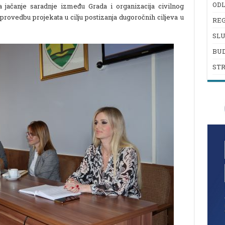
ODL
 jačanje saradnje između Grada i organizacija civilnog
 provedbu projekata u cilju postizanja dugoročnih ciljeva u
REG
SL
BU
ST