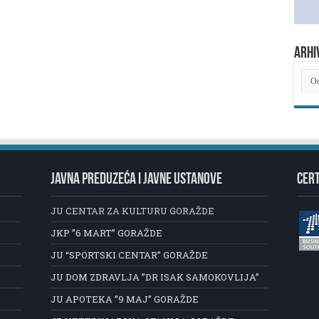
ARHI
ARH
NOV
JAVNA PREDUZEĆA I JAVNE USTANOVE
CERT
JU CENTAR ZA KULTURU GORAŽDE
JKP ”6 MART” GORAŽDE
JU “SPORTSKI CENTAR” GORAŽDE
JU DOM ZDRAVLJA ”DR ISAK SAMOKOVLIJA”
JU APOTEKA ”9 MAJ” GORAŽDE