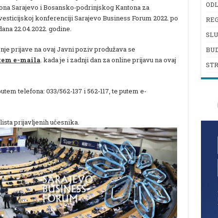
ODL
ona Sarajevo i Bosansko-podrinjskog Kantona za
vesticijskoj konferenciji Sarajevo Business Forum 2022. po
REG
 dana
22
.04.2022. godine.
SL
nje prijave na ovaj Javni poziv produžava se
BU
tem e-maila
. kada je i zadnji dan za online prijavu na ovaj
ST
utem telefona: 033/562-137 i 562-117, te putem e-
lista prijavljenih učesnika.