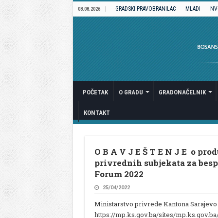
GRADSKI PRAVOBRANILAC
MLADI
NV
08.08.2026
POČETAK
O GRADU
GRADONAČELNIK
KONTAKT
O B A V J E Š T E N J E o pro
privrednih subjekata za besp
Forum 2022
25/04/2022
Ministarstvo privrede Kantona Sarajevo 
https://mp.ks.gov.ba/sites/mp.ks.gov.ba/