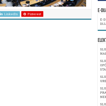
E-DI
LinkedIn
Pinterest
E-D
DIJ
ELEK
SLU
NA
SLU
OPĆ
ST
SLU
UR
SLU
PRA
NE
SLU