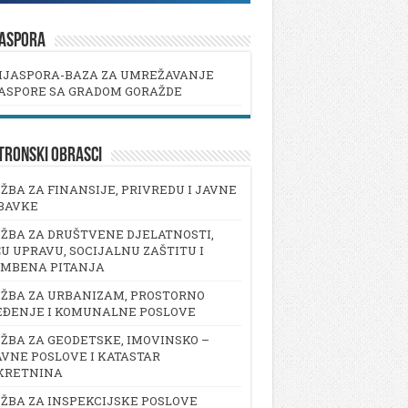
JASPORA
IJASPORA-BAZA ZA UMREŽAVANJE
ASPORE SA GRADOM GORAŽDE
TRONSKI OBRASCI
ŽBA ZA FINANSIJE, PRIVREDU I JAVNE
BAVKE
ŽBA ZA DRUŠTVENE DJELATNOSTI,
U UPRAVU, SOCIJALNU ZAŠTITU I
AMBENA PITANJA
ŽBA ZA URBANIZAM, PROSTORNO
EĐENJE I KOMUNALNE POSLOVE
ŽBA ZA GEODETSKE, IMOVINSKO –
VNE POSLOVE I KATASTAR
KRETNINA
ŽBA ZA INSPEKCIJSKE POSLOVE