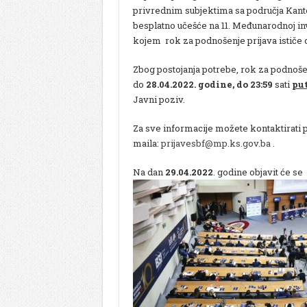
privrednim subjektima sa područja Kant
besplatno učešće na 11. Međunarodnoj in
kojem rok za podnošenje prijava ističe
Zbog postojanja potrebe, rok za podnoše
do
28.04.2022. godine, do 23:59
sati
pu
Javni poziv.
Za sve informacije možete kontaktirati p
maila:
prijavesbf@mp.ks.gov.ba
.
Na dan
29.04.20
22
. godine objavit će se 