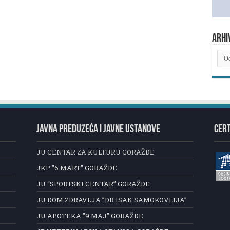
ARHI
ARH
NOV
JAVNA PREDUZEĆA I JAVNE USTANOVE
CERT
JU CENTAR ZA KULTURU GORAŽDE
JKP ”6 MART” GORAŽDE
JU “SPORTSKI CENTAR” GORAŽDE
JU DOM ZDRAVLJA ”DR ISAK SAMOKOVLIJA”
JU APOTEKA ”9 MAJ” GORAŽDE