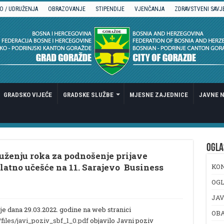
O / UDRUŽENJA
OBRAZOVANJE
STIPENDIJE
VJENČANJA
ZDRAVSTVENI SAVJ
GRADSKO VIJEĆE
GRADSKE SLUŽBE
MJESNE ZAJEDNICE
JAVNE N
OGLA
duženju roka za podnošenje prijave
latno učešće na 11. Sarajevo Business
KO
OGL
JAV
je dana 29.03.2022. godine na web stranici
OB
files/javi_poziv_sbf_1_0.pdf
objavilo Javni poziv