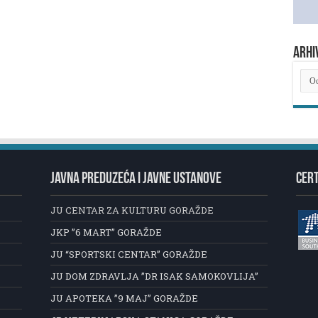
ARHI
ARH
NOV
JAVNA PREDUZEĆA I JAVNE USTANOVE
CERT
JU CENTAR ZA KULTURU GORAŽDE
JKP ”6 MART” GORAŽDE
JU “SPORTSKI CENTAR” GORAŽDE
JU DOM ZDRAVLJA ”DR ISAK SAMOKOVLIJA”
JU APOTEKA ”9 MAJ” GORAŽDE