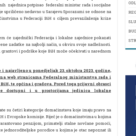
ODL
nih zajednica potpisao federalni ministar rada i socijalne
e je upriličeno nedavno u Sarajevu Sporazumi se odnose na
REG
nstvima u Federaciji BiH s ciljem prevazilaženja krize
SL
BU
m će zajednički Federacija i lokalne zajednice pokazati
ST
ene zadatke na najbolji način, u okviru svoje nadležnosti.
rugi grantovi i podrške koje BiH može očekivati u narednom
e i najavljeno u ponedjeljak 23. oktobra 2023. godine,
ni na web stranicama Federalnog ministarstva rada i
 BiH, te općina i gradova. Pored toga prijavni obrasci
će dostupni i u prostorijama jedinica lokalne
e su četiri kategorije domaćinstava koje imaju pravo na
H i Evropske komisije. Riječ je o domaćinstvima u kojima
arantovano penzijom, primatelji stalne novčane pomoći,
te jednoroditeljske porodice u kojima je otac nepoznat ili