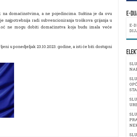
E-DI
ak na domaćinstvima, a ne pojedincima. Suština je da ovu
 najpotrebnija radi subvencioniranja troškova grijanja u
E-D
omoć ne mogu dobiti domaćinstva koja budu imala veće
DIJ
ljeni u ponedjeljak 23.10.2023. godine, a isti će biti dostupni
ELEK
SLU
NA
SLU
OPĆ
ST
SLU
UR
SLU
PRA
NE
SLU