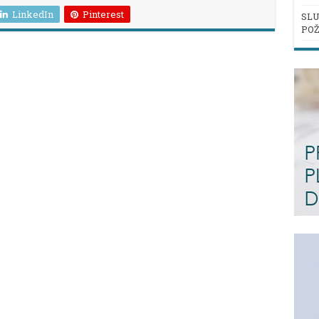
LinkedIn
Pinterest
SLU
POŽ