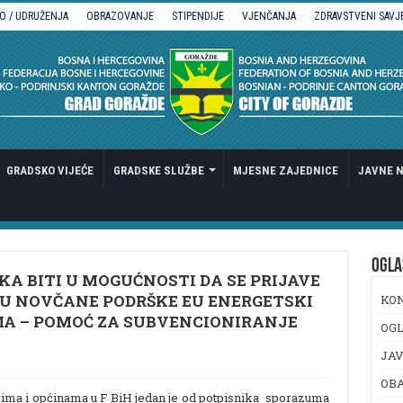
O / UDRUŽENJA
OBRAZOVANJE
STIPENDIJE
VJENČANJA
ZDRAVSTVENI SAVJ
GRADSKO VIJEĆE
GRADSKE SLUŽBE
MJESNE ZAJEDNICE
JAVNE N
OGLA
KA BITI U MOGUĆNOSTI DA SE PRIJAVE
LU NOVČANE PODRŠKE EU ENERGETSKI
KO
A – POMOĆ ZA SUBVENCIONIRANJE
OGL
JAV
OB
ima i općinama u F BiH jedan je od potpisnika sporazuma