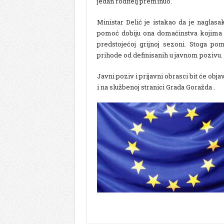
jedan roditelj preminuo.
Ministar Delić je istakao da je naglas
pomoć dobiju ona domaćinstva kojima je
predstojećoj grijnoj sezoni. Stoga p
prihode od definisanih u javnom pozivu.
Javni poziv i prijavni obrasci bit će objav
i na službenoj stranici Grada Goražda .