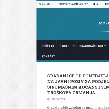
GRADSKI PRAVOBRANILAC
MLADI
NV
08.08.2026
POČETAK
O GRADU
GRADONAČELNIK
KONTAKT
GRAĐANI ĆE OD PONEDJELJ
NA JAVNI POZIV ZA PODJE
SIROMAŠNIM KUĆANSTVIM
TROŠKOVA GRIJANJA
20/10/2023
Grad Goražde zajedno sa ostalim gradov