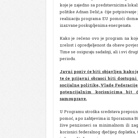
koje je zajedno sa predstavnicima lokal
politike Adnan Delić,a čije potpisivanj
realizaciju programa EU pomoći domaći
izazvane poskupljenima energenata.
Kako je rečeno ovo je program na koje
zrelost i opredjeljenost da obave povjer
Time se osiguraju sadašnji, ali i svi d
periodu.
Javni poziv će biti objavljen kako j
te će prijavni obrasci biti dostup
socijalne politike, Vlade Federacije
potencijalnim korisnicima bit 
samouprave.
U Programu utroška sredstava prepoznat
pomoć, a po zahtjevima iz Sporazuma Bi
žive penzioneri sa minimalnom ili zag
korisnici federalnog dječijeg doplatka, 