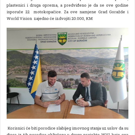
plastenici i druga oprema, a predviđeno je da se ove godine
isporuče 22 motokopačice. Za ove namjene Grad Goražde i
World Vision zajedno će izdvojiti 20.000, KM
Korisnici će biti porodice slabijeg imovnog stanja uz uslov da su
djeca iz tih porodica uključena u druge projekte WVI koje ova