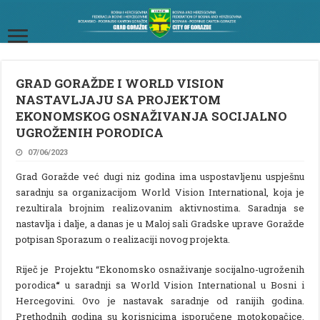
GRAD GORAŽDE I WORLD VISION
NASTAVLJAJU SA PROJEKTOM
EKONOMSKOG OSNAŽIVANJA SOCIJALNO
UGROŽENIH PORODICA
07/06/2023
Grad Goražde već dugi niz godina ima uspostavljenu uspješnu
saradnju sa organizacijom World Vision International, koja je
rezultirala brojnim realizovanim aktivnostima. Saradnja se
nastavlja i dalje, a danas je u Maloj sali Gradske uprave Goražde
potpisan Sporazum o realizaciji novog projekta.
Riječ je Projektu “Ekonomsko osnaživanje socijalno-ugroženih
porodica
“
u saradnji sa World Vision International u Bosni i
Hercegovini. Ovo je nastavak saradnje od ranijih godina.
Prethodnih godina su korisnicima isporučene motokopačice,