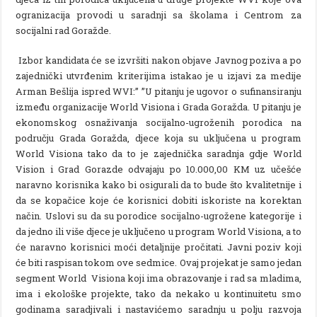
ogranizacija provodi u saradnji sa školama i Centrom za
socijalni rad Goražde.
Izbor kandidata će se izvršiti nakon objave Javnog poziva a po
zajednički utvrđenim kriterijima istakao je u izjavi za medije
Arman Bešlija ispred WVI:’’ ”U pitanju je ugovor o sufinansiranju
između organizacije World Visiona i Grada Goražda. U pitanju je
ekonomskog osnaživanja socijalno-ugroženih porodica na
području Grada Goražda, djece koja su uključena u program
World Visiona tako da to je zajednička saradnja gdje World
Vision i Grad Gorazde odvajaju po 10.000,00 KM uz učešće
naravno korisnika kako bi osigurali da to bude što kvalitetnije i
da se kopačice koje će korisnici dobiti iskoriste na korektan
način. Uslovi su da su porodice socijalno-ugrožene kategorije i
da jedno ili više djece je uključeno u program World Visiona, a to
će naravno korisnici moći detaljnije pročitati. Javni poziv koji
će biti raspisan tokom ove sedmice. Ovaj projekat je samo jedan
segment World Visiona koji ima obrazovanje i rad sa mladima,
ima i ekološke projekte, tako da nekako u kontinuitetu smo
godinama saradjivali i nastavićemo saradnju u polju razvoja