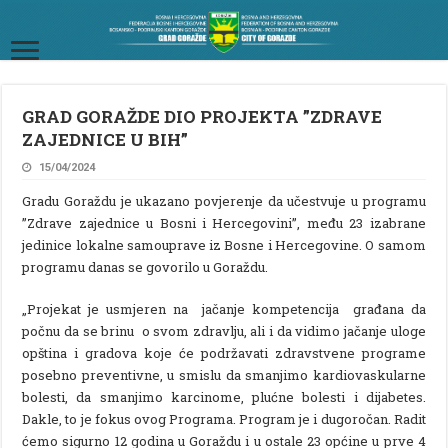
GRAD GORAŽDE DIO PROJEKTA ”ZDRAVE
ZAJEDNICE U BIH”
15/04/2024
Gradu Goraždu je ukazano povjerenje da učestvuje u programu
”Zdrave zajednice u Bosni i Hercegovini”, među 23 izabrane
jedinice lokalne samouprave iz Bosne i Hercegovine. O samom
programu danas se govorilo u Goraždu.
„Projekat je usmjeren na jačanje kompetencija građana da
počnu da se brinu o svom zdravlju, ali i da vidimo jačanje uloge
opština i gradova koje će podržavati zdravstvene programe
posebno preventivne, u smislu da smanjimo kardiovaskularne
bolesti, da smanjimo karcinome, plućne bolesti i dijabetes.
Dakle, to je fokus ovog Programa. Program je i dugoročan. Radit
ćemo sigurno 12 godina u Goraždu i u ostale 23 općine u prve 4