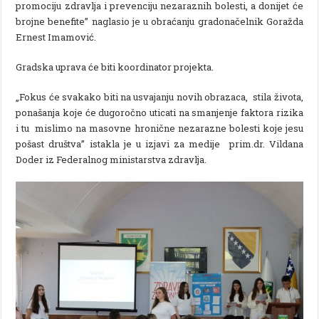
promociju zdravlja i prevenciju nezaraznih bolesti, a donijet će
brojne benefite” naglasio je u obraćanju gradonačelnik Goražda
Ernest Imamović.
Gradska uprava će biti koordinator projekta.
„Fokus će svakako biti na usvajanju novih obrazaca, stila života,
ponašanja koje će dugoročno uticati na smanjenje faktora rizika
i tu mislimo na masovne hronične nezarazne bolesti koje jesu
pošast društva” istakla je u izjavi za medije prim.dr. Vildana
Doder iz Federalnog ministarstva zdravlja.