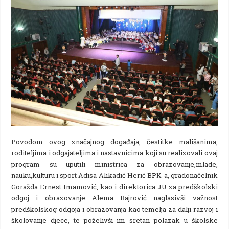
Povodom ovog značajnog događaja, čestitke mališanima,
roditeljima i odgajateljima i nastavnicima koji su realizovali ovaj
program su uputili ministrica za obrazovanje,mlade,
nauku,kulturu i sport Adisa Alikadić Herić BPK-a, gradonačelnik
Goražda Ernest Imamović, kao i direktorica JU za predškolski
odgoj i obrazovanje Alema Bajrović naglasivši važnost
predškolskog odgoja i obrazovanja kao temelja za dalji razvoj i
školovanje djece, te poželivši im sretan polazak u školske