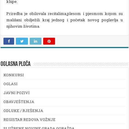
klupe.
Priredba je obilovala recitalima,plesom i pjesmom kojom su
mališani obilježili kraj jednog i početak novog poglavlja u
njihovim životima.
OGLASNA PLOČA
KONKURSI
OGLASI
JAVNI POZIVI
OBAVJEŠTENJA
ODLUKE / RJEŠENJA
REGISTAR REDOVA VOŽNJE
SLUŽBENE NOVINE GRADA GORAŽDA