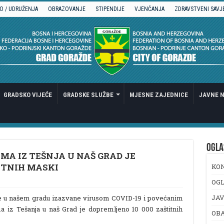
O / UDRUŽENJA
OBRAZOVANJE
STIPENDIJE
VJENČANJA
ZDRAVSTVENI SAVJ
GRADSKO VIJEĆE
GRADSKE SLUŽBE
MJESNE ZAJEDNICE
JAVNE N
OGLA
MA IZ TEŠNJA U NAŠ GRAD JE
ITNIH MASKI
KO
OGL
JAV
je u našem gradu izazvane virusom COVID-19 i povećanim
jima iz Tešanja u naš Grad je dopremljeno 10 000 zaštitnih
OB