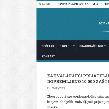
GRADSKI PRAVOBRANILAC
MLADI
NV
08.08.2026
POČETAK
O GRADU
GRADONAČELNIK
KONTAKT
ZAHVALJUJUĆI PRIJATELJI
DOPREMLJENO 10 000 ZAŠT
26/03/2021
Zbog pogoršane epidemiološke situaci
brojem oboljelih, zahvaljujući prijatel
maski.