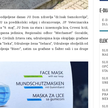
E-DI
odijeljene danas JU Dom zdravlja ”dr.Isak Samokovlija”,
E-D
JU za predškolski odgoj i obrazovanje, JP Veterinarska
DIJ
a ”9. maj”, JU Dom za stara i iznemogla lica, Crveni križ,
ogasna jedinica, Regionalni odbor ”Merhamet” Goražde,
 Civilnih žrtava rata, udruženjima koja okupljaju građane
ELEK
”Seka”, Udruženje žena ”Sehara”, Udruženje oboljelih od
jenja “Biser”, zatim za građane u Šalter sali i za druge
SLU
NA
SLU
OPĆ
ST
SLU
UR
SLU
PRA
NE
SLU