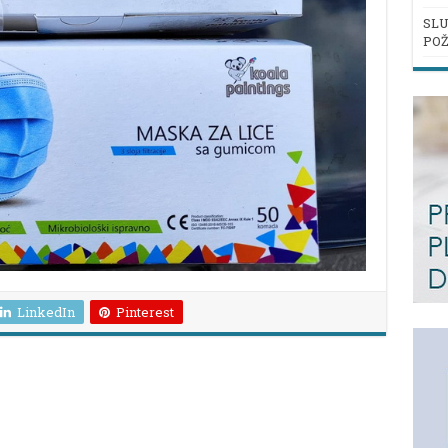
SLU
POŽ
LinkedIn
Pinterest