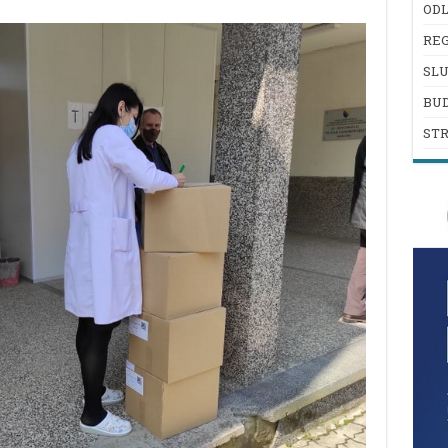
ODL
REG
SL
BU
ST