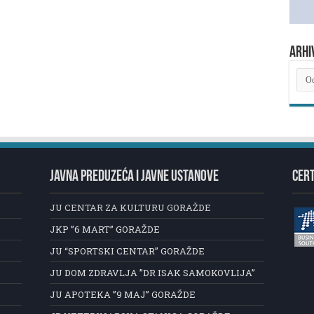
ARHI
ARH
NOV
JAVNA PREDUZEĆA I JAVNE USTANOVE
CERT
JU CENTAR ZA KULTURU GORAŽDE
JKP ”6 MART” GORAŽDE
JU “SPORTSKI CENTAR” GORAŽDE
JU DOM ZDRAVLJA ”DR ISAK SAMOKOVLIJA”
JU APOTEKA ”9 MAJ” GORAŽDE