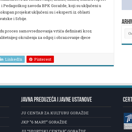
i Pedagoškog zavoda BPK Goražde, koji su uključeni u
lokupan projekat uključeni su i eksperti iz oblasti
atske i Srbije.
ARHI
du proces samovrednovanja vrtića definisati kroz
ARH
NOV
alitetnijeg okruženja za odgoj i obrazovanje djece
LinkedIn
Pinterest
JAVNA PREDUZEĆA I JAVNE USTANOVE
CERT
JU CENTAR ZA KULTURU GORAŽDE
JKP ”6 MART” GORAŽDE
JU “SPORTSKI CENTAR” GORAŽDE