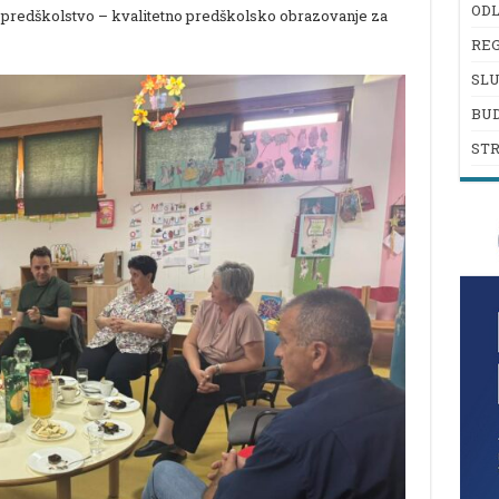
ODL
za predškolstvo – kvalitetno predškolsko obrazovanje za
REG
SL
BU
ST