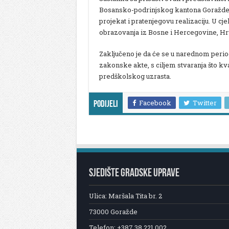
Bosansko-podrinjskog kantona Goražde 
projekat i pratenjegovu realizaciju. U cje
obrazovanja iz Bosne i Hercegovine, Hrv
Zaključeno je da će se u narednom perio
zakonske akte, s ciljem stvaranja što kv
predškolskog uzrasta.
Facebook
Twitter
Podijeli
SJEDIŠTE GRADSKE UPRAVE
Ulica: Maršala Tita br. 2
73000 Goražde
Telefon: +387 38 221 002