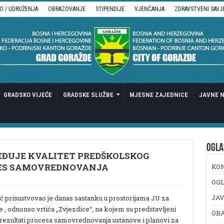
O / UDRUŽENJA
OBRAZOVANJE
STIPENDIJE
VJENČANJA
ZDRAVSTVENI SAVJ
GRADSKO VIJEĆE
GRADSKE SLUŽBE
MJESNE ZAJEDNICE
JAVNE N
OGLA
REĐUJE KVALITET PREDŠKOLSKOG
CES SAMOVREDNOVANJA
KO
OGL
JAV
prisustvovao je danas sastanku u prostorijama JU za
 , odnonso vrtića „Zvjezdice“, na kojem su predstavljeni
OB
a, rezultati procesa samovrednovanja ustanove i planovi za