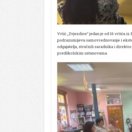
Vrtić „Zvjezdice“ jedan je od 16 vrtića i
podrazumijeva samovrednovanje i ekster
odgajatelja, stručnih saradnika i direktor
predškolskim ustanovama.