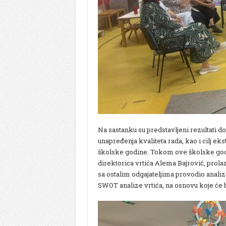
Na sastanku su predstavljeni rezultati d
unapređenja kvaliteta rada, kao i cilj e
školske godine. Tokom ove školske god
direktorica vrtića Alema Bajrović, prola
sa ostalim odgajateljima provodio analize
SWOT analize vrtića, na osnovu koje će 