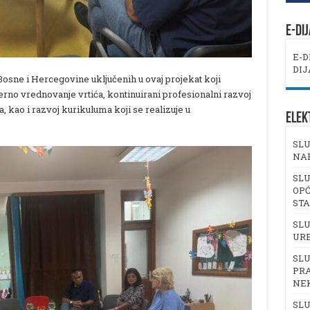
E-DI
E-D
DIJ
z Bosne i Hercegovine uključenih u ovaj projekat koji
no vrednovanje vrtića, kontinuirani profesionalni razvoj
a, kao i razvoj kurikuluma koji se realizuje u
ELEK
SLU
NA
SLU
OPĆ
ST
SLU
UR
SLU
PRA
NE
SLU