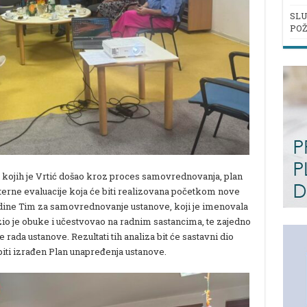
SLU
POŽ
o kojih je Vrtić došao kroz proces samovrednovanja, plan
ksterne evaluacije koja će biti realizovana početkom nove
ine Tim za samovrednovanje ustanove, koji je imenovala
zio je obuke i učestvovao na radnim sastancima, te zajedno
 rada ustanove. Rezultati tih analiza bit će sastavni dio
biti izrađen Plan unapređenja ustanove.