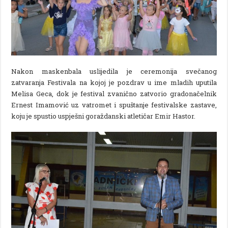
Nakon maskenbala uslijedila je ceremonija svečanog
zatvaranja Festivala na kojoj je pozdrav u ime mladih uputila
Melisa Geca, dok je festival zvanično zatvorio gradonačelnik
Ernest Imamović uz vatromet i spuštanje festivalske zastave,
koju je spustio uspješni goraždanski atletičar Emir Hastor.