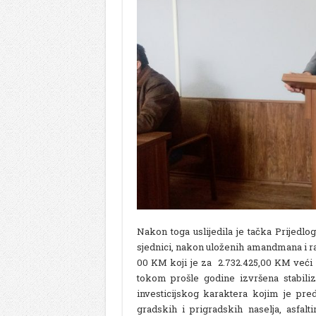
Nakon toga uslijedila je tačka Prijedl
sjednici, nakon uloženih amandmana i ra
00 KM koji je za 2.732.425,00 KM veći u
tokom prošle godine izvršena stabili
investicijskog karaktera kojim je pred
gradskih i prigradskih naselja, asfaltir