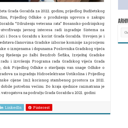
žeta Grada Goražda za 2022. godinu, prijedlog Budžetskog
dinu, Prijedlog Odluke o produženju ugovora o zakupu
ARHI
 Goražda ‘’Udruženju veterana rata’’ Bosansko-podrinjskog
utvrđivanju javnog interesa radi izgradnje Sistema za
ARH
NOV
ići i Doca u Goraždu u korist Grada Goražda. Usvojen je i
 sredstava članovima Gradske izborne komisije za procjenu
 Odluke o izmjenama i dopunama Poslovnika Gradskog vijeća
og Rješenja po žalbi Bezdrob Šefika, Izvještaj Gradske
 o radu i izvršenju Programa rada Gradskog vijeća Grada
ine, dok Prijedlog Odluke o stavljanju van snage Odluke o
 radova za izgradnju Hidroelektrane Ustikolina i Prijedlog
nske cijene 1m2 korisnog stambenog prostora za 2021.
dobile potrebnu većinu. Do kraja sjednice razmatrana je
a i vatrogatsva na području Grada Goražda u 2021. godini
LinkedIn
Pinterest