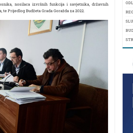
ODL
nika, nosilaca izvršnih funkcija i savjetnika, državnih
, te Prijedlog Budžeta Grada Goražda za 2022.
REG
SL
BU
ST