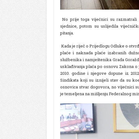
No prije toga vijećnici su razmatrali i
sjednice, potom su uslijedila vijećničk
pitanja.
Kada je riječ o Prijedlogu Odluke o otvrđ
plaće i naknada plaće izabranih dužnos
službenika i namještenika Grada Goražda,
usklađivanja plaća po osnovu Zakona o 
2010. godine i njegove dopune iz 2012.
Sindikata koji su iznijeli stav da su 
osnovica stvar dogovora, no vijećnici s
je temeljena na mišljenju Federalnog min