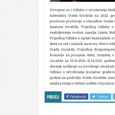
Usvojene su i Odluke o izvršavanju Bud
kalendara Grada Goražda za 2022. go
poslovne prostorije u vlasništvu Grada
kantona Goražde, Prijedlog Odluke o 
snabdjevanje vodom naselja Laleta, Bud
Prijedlog Odluke o isplati finansijskih
šteta za rad i izlazak na teren, Nacrt
Grada Goražde, Prijedlog drugostepen
komisije za procjenu šteta, Izvještaj
Goražde za 01.01.2021.-31.12.2021. god
davanju mišljenja za izvođenje istražnih
Odluke o utvrđivanju konačne građevi
godinu na području Grada Goražde nisu 
analiza stanja u oblasti zaštite od požar
Facebook
Twitter
Podijeli