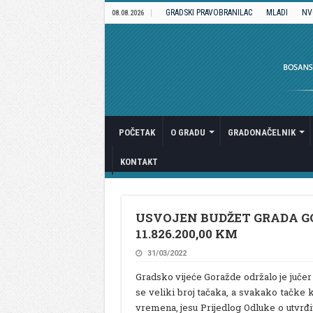
GRADSKI PRAVOBRANILAC
MLADI
NV
08.08.2026
POČETAK
O GRADU
GRADONAČELNIK
KONTAKT
USVOJEN BUDŽET GRADA GO
11.826.200,00 KM
31/03/2022
Gradsko vijeće Goražde održalo je juče
se veliki broj tačaka, a svakako tačke ko
vremena, jesu Prijedlog Odluke o utvrđiv