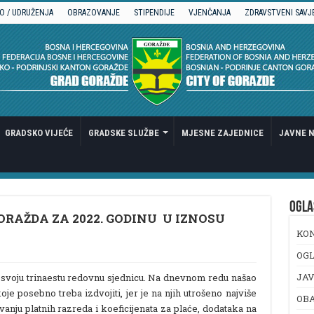
O / UDRUŽENJA
OBRAZOVANJE
STIPENDIJE
VJENČANJA
ZDRAVSTVENI SAVJ
GRADSKO VIJEĆE
GRADSKE SLUŽBE
MJESNE ZAJEDNICE
JAVNE N
OGLA
RAŽDA ZA 2022. GODINU U IZNOSU
KO
OGL
JAV
r svoju trinaestu redovnu sjednicu. Na dnevnom redu našao
je posebno treba izdvojiti, jer je na njih utrošeno najviše
OB
anju platnih razreda i koeficijenata za plaće, dodataka na