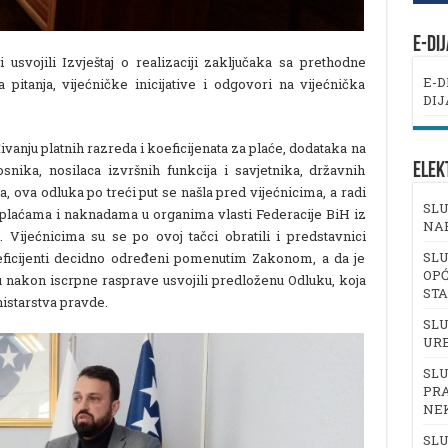
E-DI
 usvojili Izvještaj o realizaciji zaključaka sa prethodne
E-D
a pitanja, vijećničke inicijative i odgovori na vijećnička
DIJ
ivanju platnih razreda i koeficijenata za plaće, dodataka na
ELEK
nika, nosilaca izvršnih funkcija i savjetnika, državnih
 ova odluka po treći put se našla pred vijećnicima, a radi
SLU
plaćama i naknadama u organima vlasti Federacije BiH iz
NA
 Vijećnicima su se po ovoj tačci obratili i predstavnici
SLU
koeficijenti decidno određeni pomenutim Zakonom, a da je
OPĆ
u nakon iscrpne rasprave usvojili predloženu Odluku, koja
ST
istarstva pravde.
SLU
UR
SLU
PRA
NE
SLU