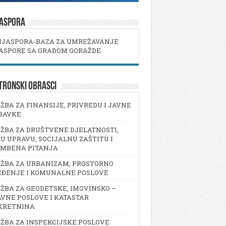
JASPORA
IJASPORA-BAZA ZA UMREŽAVANJE
ASPORE SA GRADOM GORAŽDE
TRONSKI OBRASCI
ŽBA ZA FINANSIJE, PRIVREDU I JAVNE
BAVKE
ŽBA ZA DRUŠTVENE DJELATNOSTI,
U UPRAVU, SOCIJALNU ZAŠTITU I
AMBENA PITANJA
ŽBA ZA URBANIZAM, PROSTORNO
EĐENJE I KOMUNALNE POSLOVE
ŽBA ZA GEODETSKE, IMOVINSKO –
VNE POSLOVE I KATASTAR
KRETNINA
ŽBA ZA INSPEKCIJSKE POSLOVE