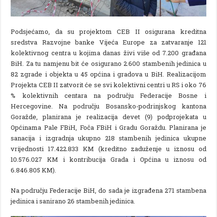
Podsjećamo, da su projektom CEB II osigurana kreditna
sredstva Razvojne banke Vijeća Europe za zatvaranje 121
kolektivnog centra u kojima danas živi više od 7.200 građana
BiH. Za tu namjenu bit će osigurano 2.600 stambenih jedinica u
82 zgrade i objekta u 45 općina i gradova u BiH. Realizacijom
Projekta CEB II zatvorit će se svi kolektivni centri u RS i oko 76
% kolektivnih centara na području Federacije Bosne i
Hercegovine. Na području Bosansko-podrinjskog kantona
Goražde, planirana je realizacija devet (9) podprojekata u
Općinama Pale FBiH, Foča FBiH i Gradu Goraždu. Planirana je
sanacija i izgradnja ukupno 218 stambenih jedinica ukupne
vrijednosti 17.422.833 KM (kreditno zaduženje u iznosu od
10.576.027 KM i kontribucija Grada i Općina u iznosu od
6.846.805 KM).
Na području Federacije BiH, do sada je izgrađena 271 stambena
jedinica i sanirano 26 stambenih jedinica.