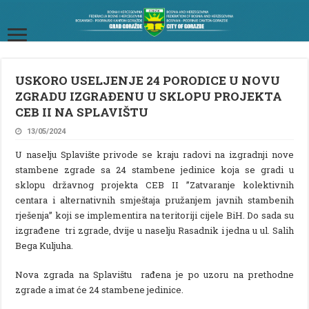
USKORO USELJENJE 24 PORODICE U NOVU
ZGRADU IZGRAĐENU U SKLOPU PROJEKTA
CEB II NA SPLAVIŠTU
13/05/2024
U naselju Splavište privode se kraju radovi na izgradnji nove
stambene zgrade sa 24 stambene jedinice koja se gradi u
sklopu državnog projekta CEB II ”Zatvaranje kolektivnih
centara i alternativnih smještaja pružanjem javnih stambenih
rješenja” koji se implementira na teritoriji cijele BiH. Do sada su
izgrađene tri zgrade, dvije u naselju Rasadnik i jedna u ul. Salih
Bega Kuljuha.
Nova zgrada na Splavištu rađena je po uzoru na prethodne
zgrade a imat će 24 stambene jedinice.