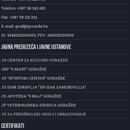
Telefon: +387 38 241 450
Fax :+387 38 221 332
E-mail: grad@gorazde.ba
ID: 4245025030009, PDV: 245025030009
JAVNA PREDUZEĆA I JAVNE USTANOVE
JU CENTAR ZA KULTURU GORAŽDE
JKP ”6 MART” GORAŽDE
JU “SPORTSKI CENTAR” GORAŽDE
JU DOM ZDRAVLJA ”DR ISAK SAMOKOVLIJA”
JU APOTEKA ”9 MAJ” GORAŽDE
JP VETERINARSKA STANICA GORAŽDE
JU ZA PREDŠKOLSKI ODGOJ I OBRAZOVANJE
CERTIFIKATI