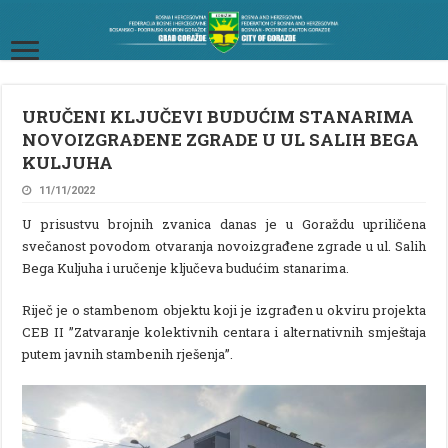
URUČENI KLJUČEVI BUDUĆIM STANARIMA
NOVOIZGRAĐENE ZGRADE U UL SALIH BEGA
KULJUHA
11/11/2022
U prisustvu brojnih zvanica danas je u Goraždu upriličena
svečanost povodom otvaranja novoizgrađene zgrade u ul. Salih
Bega Kuljuha i uručenje ključeva budućim stanarima.
Riječ je o stambenom objektu koji je izgrađen u okviru projekta
CEB II ”Zatvaranje kolektivnih centara i alternativnih smještaja
putem javnih stambenih rješenja”.