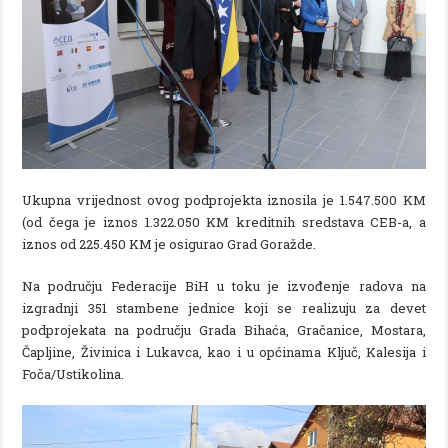
Ukupna vrijednost ovog podprojekta iznosila je 1.547.500 KM
(od čega je iznos 1.322.050 KM kreditnih sredstava CEB-a, a
iznos od 225.450 KM je osigurao Grad Goražde.
Na području Federacije BiH u toku je izvođenje radova na
izgradnji 351 stambene jednice koji se realizuju za devet
podprojekata na području Grada Bihaća, Gračanice, Mostara,
Čapljine, Živinica i Lukavca, kao i u općinama Ključ, Kalesija i
Foča/Ustikolina.