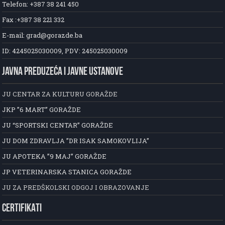
Telefon: +387 38 241 450
Fax :+387 38 221 332
E-mail: grad@gorazde.ba
ID: 4245025030009, PDV: 245025030009
JAVNA PREDUZEĆA I JAVNE USTANOVE
JU CENTAR ZA KULTURU GORAŽDE
JKP ”6 MART” GORAŽDE
JU “SPORTSKI CENTAR” GORAŽDE
JU DOM ZDRAVLJA ”DR ISAK SAMOKOVLIJA”
JU APOTEKA ”9 MAJ” GORAŽDE
JP VETERINARSKA STANICA GORAŽDE
JU ZA PREDŠKOLSKI ODGOJ I OBRAZOVANJE
CERTIFIKATI