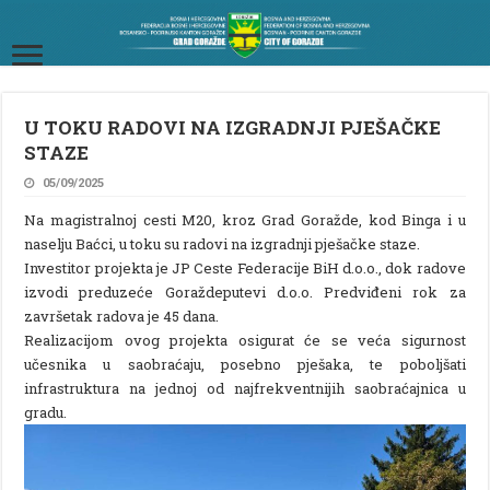
U TOKU RADOVI NA IZGRADNJI PJEŠAČKE
STAZE
05/09/2025
Na magistralnoj cesti M20, kroz Grad Goražde, kod Binga i u
naselju Baćci, u toku su radovi na izgradnji pješačke staze.
Investitor projekta je JP Ceste Federacije BiH d.o.o., dok radove
izvodi preduzeće Goraždeputevi d.o.o. Predviđeni rok za
završetak radova je 45 dana.
Realizacijom ovog projekta osigurat će se veća sigurnost
učesnika u saobraćaju, posebno pješaka, te poboljšati
infrastruktura na jednoj od najfrekventnijih saobraćajnica u
gradu.