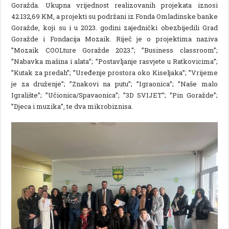
Goražda. Ukupna vrijednost realizovanih projekata iznosi
42.132,69 KM, a projekti su podržani iz Fonda Omladinske banke
Goražde, koji su i u 2023. godini zajednički obezbijedili Grad
Goražde i Fondacija Mozaik. Riječ je o projektima naziva
”Mozaik COOLture Goražde 2023.”; ”Business classroom”;
”Nabavka mašina i alata”; ”Postavljanje rasvjete u Ratkovicima”;
”Kutak za predah”; ”Uređenje prostora oko Kiseljaka”; ”Vrijeme
je za druženje”; ”Znakovi na putu”; ”Igraonica”; ”Naše malo
Igralište”; ”Učionica/Spavaonica”; ”3D SVIJET”; ”Pin Goražde”;
”Djeca i muzika”, te dva mikrobiznisa.