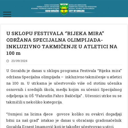
U SKLOPU FESTIVALA ‘’RIJEKA MIRA’’
ODRŽANA SPECIJALNA OLIMPIJADA-
INKLUZIVNO TAKMIČENJE U ATLETICI NA
100 m
23/09/2024
U Goraždu je danas u sklopu programa Festivala “Rijeka mira”
održana Specijalna olimpijada – inkluzivno takmičenje u atletici
na 100 m. U utrkama je učestvovalo više od stotinu učenika
osnovnih i srednjih škola, medju kojim su učenici Specijalnog
odjeljenja iz OŠ “Fahrudin Fahro Baščelija” . Učesnici utrke su se
takmičili u nekoliko kategorija.
‘’Osmjesi na licima djece govore koliko su ovakvi dogadjaji
bitni za naš grad’’ istakao je danas u obraćanju gradonačelnik
Goražda Ernest Imamović koji je također učestvovao u utrci.